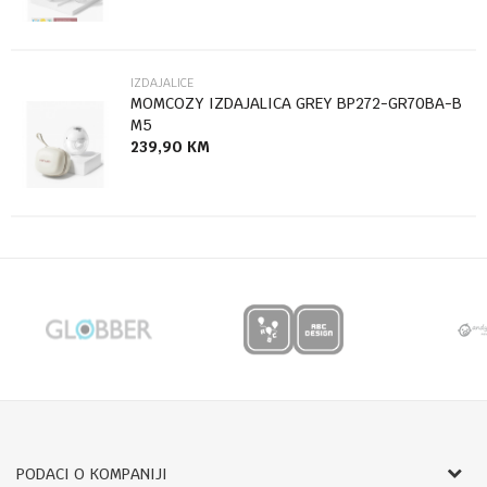
Anti-spam zaštita - izračunajte koliko je 6 - 1 :
POŠALJI
IZDAJALICE
MOMCOZY IZDAJALICA GREY BP272-GR70BA-B
M5
239,90
KM
PODACI O KOMPANIJI