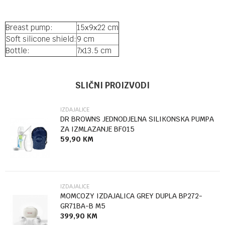
Breast pump:
15х9х22 cm
Soft silicone shield:
9 cm
Bottle:
7x13.5 cm
UPUTSTVO ZA KORIŠĆENJE
Ime/Nadimak
Kategorija
Izdajalice
SLIČNI PROIZVODI
Preuzmite uputstvo
Brendovi
Kikka boo
IZDAJALICE
Email
DR BROWNS JEDNODJELNA SILIKONSKA PUMPA
ZA IZMLAZANJE BF015
59,90
KM
Poruka
IZDAJALICE
MOMCOZY IZDAJALICA GREY DUPLA BP272-
GR71BA-B M5
399,90
KM