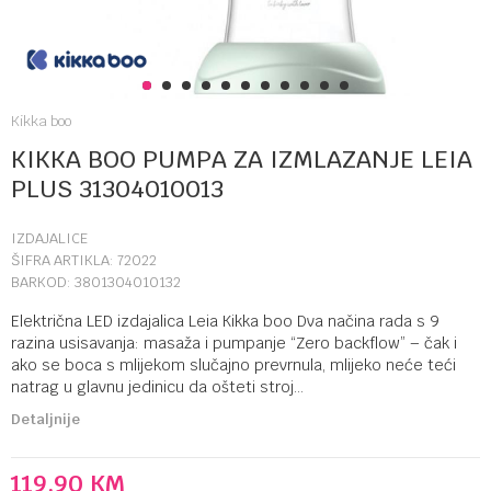
1
2
3
4
5
6
7
8
9
10
11
Kikka boo
KIKKA BOO PUMPA ZA IZMLAZANJE LEIA
PLUS 31304010013
IZDAJALICE
ŠIFRA ARTIKLA:
72022
BARKOD:
3801304010132
Električna LED izdajalica Leia Kikka boo Dva načina rada s 9
razina usisavanja: masaža i pumpanje “Zero backflow” – čak i
ako se boca s mlijekom slučajno prevrnula, mlijeko neće teći
natrag u glavnu jedinicu da ošteti stroj
...
Detaljnije
119,90
KM