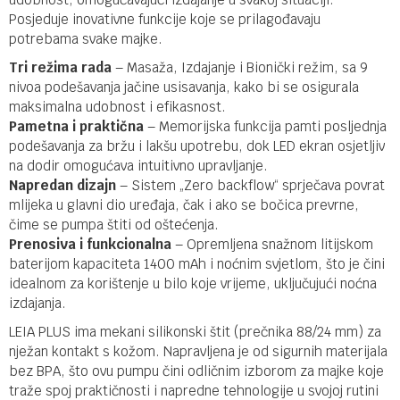
Posjeduje inovativne funkcije koje se prilagođavaju
potrebama svake majke.
Tri režima rada
– Masaža, Izdajanje i Bionički režim, sa 9
nivoa podešavanja jačine usisavanja, kako bi se osigurala
maksimalna udobnost i efikasnost.
Pametna i praktična
– Memorijska funkcija pamti posljednja
podešavanja za bržu i lakšu upotrebu, dok LED ekran osjetljiv
na dodir omogućava intuitivno upravljanje.
Napredan dizajn
– Sistem „Zero backflow“ sprječava povrat
mlijeka u glavni dio uređaja, čak i ako se bočica prevrne,
čime se pumpa štiti od oštećenja.
Prenosiva i funkcionalna
– Opremljena snažnom litijskom
baterijom kapaciteta 1400 mAh i noćnim svjetlom, što je čini
idealnom za korištenje u bilo koje vrijeme, uključujući noćna
izdajanja.
LEIA PLUS ima mekani silikonski štit (prečnika 88/24 mm) za
nježan kontakt s kožom. Napravljena je od sigurnih materijala
bez BPA, što ovu pumpu čini odličnim izborom za majke koje
traže spoj praktičnosti i napredne tehnologije u svojoj rutini