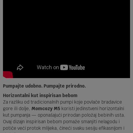
Pumpajte udobno. Pumpajte prirodno.
Horizontalni kut inspirisan bebom
Za razliku od tradicionalnih pumpi koje povlače bradavice
gore ili dolje,
Momcozy M5
koristi jedinstveni horizontalni
kut pumpanja — oponašajući prirodan položaj bebinih usta.
Ovaj dizajn inspirisan bebom pomaže smanjiti nelagodu i
potiče veći protok mlijeka, čineći svaku sesiju efikasnijom i