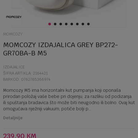
1
2
3
4
5
6
7
8
MOMCOZY
MOMCOZY IZDAJALICA GREY BP272-
GR70BA-B M5
IZDAJALICE
ŠIFRA ARTIKLA:
2164421
BARKOD:
0762765366974
Momcozy M5 ima horizontalni kut pumpanja koji oponaša
prirodan položaj vaše bebe pri dojenju, za razliku od podizanja
ili spuštanja bradavica što može biti neugodno ili bolno. Ovaj kut
omogućava nježniji vakuum, potiče bolji p
...
Detaljnije
239,90
KM