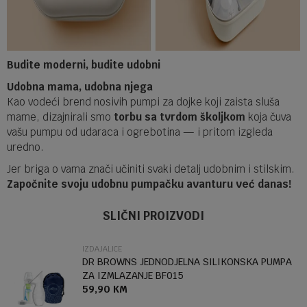
Budite moderni, budite udobni
Udobna mama, udobna njega
Kao vodeći brend nosivih pumpi za dojke koji zaista sluša
mame, dizajnirali smo
torbu sa tvrdom školjkom
koja čuva
vašu pumpu od udaraca i ogrebotina — i pritom izgleda
uredno.
Jer briga o vama znači učiniti svaki detalj udobnim i stilskim.
Započnite svoju udobnu pumpačku avanturu već danas!
Ime/Nadimak
Kategorija
Izdajalice
SLIČNI PROIZVODI
Brendovi
MOMCOZY
IZDAJALICE
Email
DR BROWNS JEDNODJELNA SILIKONSKA PUMPA
ZA IZMLAZANJE BF015
59,90
KM
Poruka