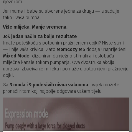
nježnijom.
Jer mame i bebe su stvorene jedna za drugu — a sada je
tako i vaša pumpa.
Više mlijeka. Manje vremena.
Još jedan način za bolje rezultate
Imate poteškoća s potpunim pražnjenjem dojki? Niste sami
— i nije vaša krivica. Zato
Momcozy M5
dodaje unaprijeđeni
Mixed Mode
, dizajniran da nježno stimulira i oslobađa
mliječne kanale tokom pumpanja. Ova dvostruka akcija
ubrzava izbacivanje mlijeka i pomaže u potpunijem pražnjenju
dojki.
Sa
3 moda i 9 podesivih nivoa vakuuma
, uvijek možete
pronaći ritam koji najbolje odgovara vašem tijelu.