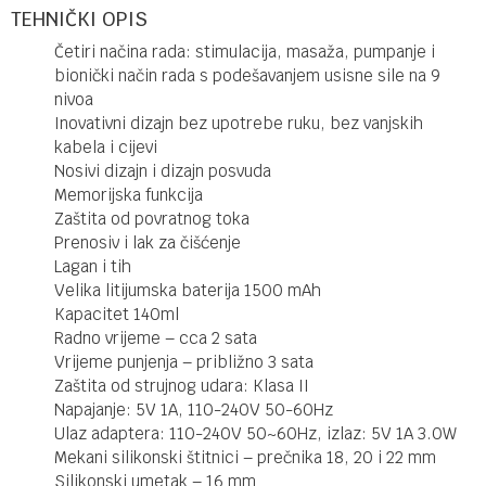
TEHNIČKI OPIS
Četiri načina rada: stimulacija, masaža, pumpanje i
bionički način rada s podešavanjem usisne sile na 9
nivoa
Inovativni dizajn bez upotrebe ruku, bez vanjskih
kabela i cijevi
Nosivi dizajn i dizajn posvuda
Memorijska funkcija
Zaštita od povratnog toka
Prenosiv i lak za čišćenje
Lagan i tih
Velika litijumska baterija 1500 mAh
Kapacitet 140ml
Radno vrijeme – cca 2 sata
Vrijeme punjenja – približno 3 sata
Zaštita od strujnog udara: Klasa II
Napajanje: 5V 1A, 110-240V 50-60Hz
Ulaz adaptera: 110-240V 50~60Hz, izlaz: 5V 1A 3.0W
Mekani silikonski štitnici – prečnika 18, 20 i 22 mm
Silikonski umetak – 16 mm