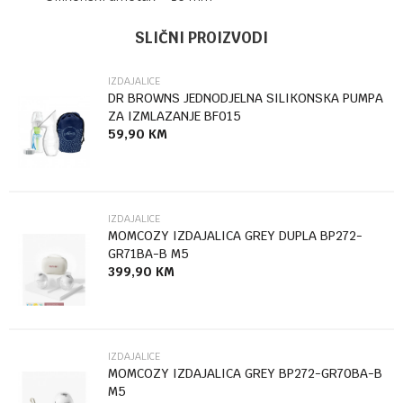
UPUTSTVO ZA KORIŠĆENJE
Ime/Nadimak
Kategorija
Izdajalice
SLIČNI PROIZVODI
Preuzmite uputstvo
Brendovi
Kikka boo
IZDAJALICE
Email
DR BROWNS JEDNODJELNA SILIKONSKA PUMPA
ZA IZMLAZANJE BF015
59,90
KM
Poruka
IZDAJALICE
MOMCOZY IZDAJALICA GREY DUPLA BP272-
GR71BA-B M5
399,90
KM
Anti-spam zaštita - izračunajte koliko je 2 + 3 :
POŠALJI
IZDAJALICE
MOMCOZY IZDAJALICA GREY BP272-GR70BA-B
M5