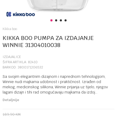
1
2
3
4
Kikka boo
KIKKA BOO PUMPA ZA IZDAJANJE
WINNIE 31304010038
IZDAJALICE
ŠIFRA ARTIKLA:
82410
BARKOD:
3800171206532
Sa svojim elegantnim dizajnom i naprednom tehnologijom,
Winnie nudi majkama udobnost i praktičnost. Izrađen od
mekog, medicinskog silikona, Winnie prijanja uz tijelo, njegov
lagani dizajn i tihi rad omogućavaju majkama da izdoj
...
Detaljnije
189,90
KM