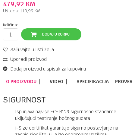
479,92
KM
Ušteda:
119,99
KM
Količina:
DODAJ U KORPU
Sačuvajte u listi želja
Uporedi proizvod
Dodaj proizvod u spisak za kupovinu
O PROIZVODU
VIDEO
SPECIFIKACIJA
PROVERI
SIGURNOST
Ispunjava najviše ECE R129 sigurnosne standarde,
uključujući testiranje bočnog sudara
i-Size certifikat garantuje sigurno postavljanje na
zadnje sjedište u i-Size odobrenim vozilima