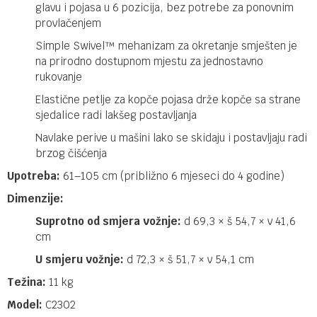
glavu i pojasa u 6 pozicija, bez potrebe za ponovnim
provlačenjem
Simple Swivel™ mehanizam za okretanje smješten je
na prirodno dostupnom mjestu za jednostavno
rukovanje
Elastične petlje za kopče pojasa drže kopče sa strane
sjedalice radi lakšeg postavljanja
Navlake perive u mašini lako se skidaju i postavljaju radi
brzog čišćenja
Upotreba:
61–105 cm (približno 6 mjeseci do 4 godine)
Dimenzije:
Suprotno od smjera vožnje:
d 69,3 × š 54,7 × v 41,6
cm
U smjeru vožnje:
d 72,3 × š 51,7 × v 54,1 cm
Težina:
11 kg
Model:
C2302