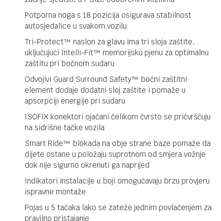
Potporna noga s 18 pozicija osigurava stabilnost
autosjedalice u svakom vozilu
Tri-Protect™ naslon za glavu ima tri sloja zaštite,
uključujući Intelli-Fit™ memorijsku pjenu za optimalnu
zaštitu pri bočnom sudaru
Odvojivi Guard Surround Safety™ bočni zaštitni
element dodaje dodatni sloj zaštite i pomaže u
apsorpciji energije pri sudaru
ISOFIX konektori ojačani čelikom čvrsto se pričvršćuju
na sidrišne tačke vozila
Smart Ride™ blokada na obje strane baze pomaže da
dijete ostane u položaju suprotnom od smjera vožnje
dok nije sigurno okrenuti ga naprijed
Indikatori instalacije u boji omogućavaju brzu provjeru
ispravne montaže
Pojas u 5 tačaka lako se zateže jednim povlačenjem za
pravilno pristajanje