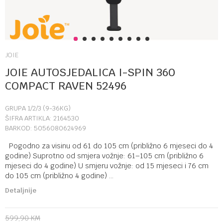
1
2
3
4
5
6
7
8
9
JOIE
JOIE AUTOSJEDALICA I-SPIN 360
COMPACT RAVEN 52496
GRUPA 1/2/3 (9-36KG)
ŠIFRA ARTIKLA:
2164530
BARKOD:
5056080624969
Pogodno za visinu od 61 do 105 cm (približno 6 mjeseci do 4
godine) Suprotno od smjera vožnje: 61–105 cm (približno 6
mjeseci do 4 godine) U smjeru vožnje: od 15 mjeseci i 76 cm
do 105 cm (približno 4 godine)
...
Detaljnije
599,90
KM