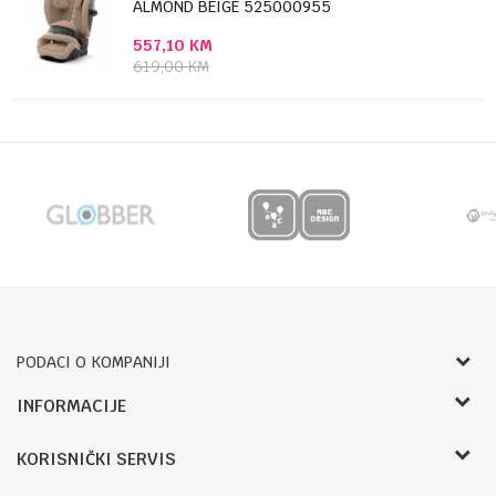
ALMOND BEIGE 525000955
557,10
KM
619,00
KM
PODACI O KOMPANIJI
Bojprom d.o.o.
INFORMACIJE
Radnje
Pave Radana 16
KORISNIČKI SERVIS
O nama
78000, Banja Luka, Bosna i Hercegovina