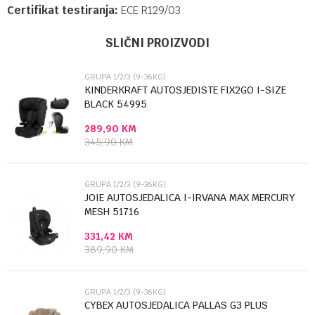
Certifikat testiranja:
ECE R129/03
Ime/Nadimak
Kategorija
Grupa 1/2/3 (9-36kg)
SLIČNI PROIZVODI
Brendovi
JOIE
GRUPA 1/2/3 (9-36KG)
Email
KINDERKRAFT AUTOSJEDISTE FIX2GO I-SIZE
BLACK 54995
289,90
KM
Poruka
345,90
KM
GRUPA 1/2/3 (9-36KG)
JOIE AUTOSJEDALICA I-IRVANA MAX MERCURY
MESH 51716
331,42
KM
Anti-spam zaštita - izračunajte koliko je 9 - 4 :
389,90
KM
POŠALJI
GRUPA 1/2/3 (9-36KG)
CYBEX AUTOSJEDALICA PALLAS G3 PLUS