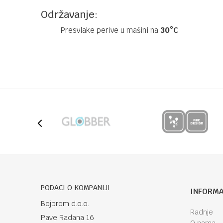
Održavanje:
Presvlake perive u mašini na
30°C
Kategorija
Grupa 1/2/3
Brendovi
Cybex
Ime/Nadimak
Poruka
Anti-spam zaštita - izračunajte koliko je 6 - 1 :
PODACI O KOMPANIJI
INFORMA
Bojprom d.o.o.
Radnje
Pave Radana 16
POŠALJI