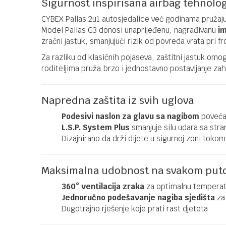
Sigurnost inspirisana airbag tehnolo
CYBEX Pallas 2u1 autosjedalice već godinama pružaju
Model Pallas G3 donosi unaprijeđenu, nagrađivanu
im
zračni jastuk, smanjujući rizik od povreda vrata pri 
Za razliku od klasičnih pojaseva, zaštitni jastuk om
roditeljima pruža brzo i jednostavno postavljanje zah
Napredna zaštita iz svih uglova
Podesivi naslon za glavu sa nagibom
povećav
L.S.P. System Plus
smanjuje silu udara sa stra
Dizajnirano da drži dijete u sigurnoj zoni tokom
Maksimalna udobnost na svakom put
360° ventilacija zraka
za optimalnu temperat
Jednoručno podešavanje nagiba sjedišta
za 
Dugotrajno rješenje koje prati rast djeteta