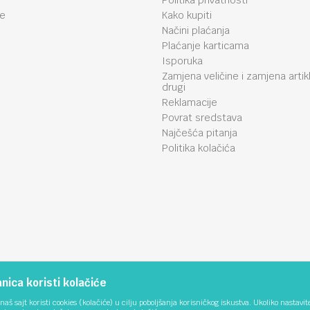
Politika privatnosti
je
Kako kupiti
Načini plaćanja
Plaćanje karticama
Isporuka
Zamjena veličine i zamjena artik
drugi
Reklamacije
Povrat sredstava
Najčešća pitanja
Politika kolačića
ica koristi kolačiće
naš sajt koristi cookies (kolačiće) u cilju poboljšanja korisničkog iskustva. Ukoliko nastavit