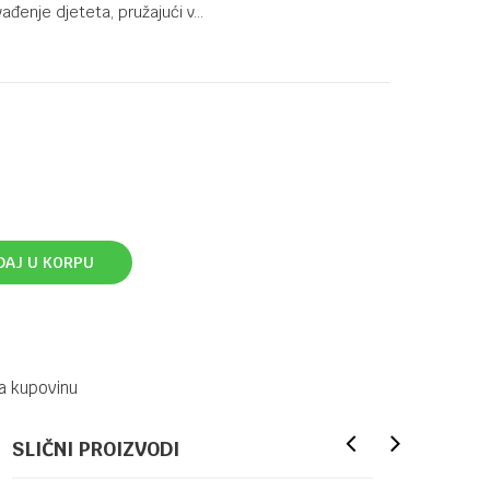
vađenje djeteta, pružajući v
...
DAJ U KORPU
a kupovinu
SLIČNI PROIZVODI