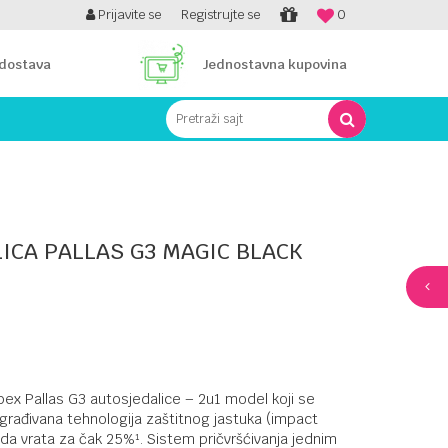
PLATI UNICREDIT KARTICOM NA RATE!
Prijavite se
Registrujte se
0
 dostava
Jednostavna kupovina
Pretraži sajt
ICA PALLAS G3 MAGIC BLACK
ex Pallas G3 autosjedalice – 2u1 model koji se
agrađivana tehnologija zaštitnog jastuka (impact
eda vrata za čak 25%¹. Sistem pričvršćivanja jednim