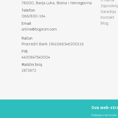
O nama
78000, Banja Luka, Bosna i Hercegovina
Zaposlen
Telefon:
Saradnja
066/830-164
Kontakt
Blog
Email:
online@bojprom.com
Račun
Procredit Bank 1941066346200116
PIB:
4400847540004
Matični broj:
1872672
Ova web-stran
Poštovani korisniče, 