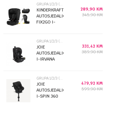
GRUPA 1/2/3 (9-36KG)
289,90
KM
KINDERKRAFT
345,90
KM
AUTOSJEDALICA
FIX2GO I-
SIZE BLACK
54995
GRUPA 1/2/3 (9-36KG)
331,42
KM
JOIE
389,90
KM
AUTOSJEDALICA
I-IRVANA
MAX
MERCURY
MESH 51716
GRUPA 1/2/3 (9-36KG)
479,92
KM
JOIE
599,90
KM
AUTOSJEDALICA
I-SPIN 360
COMPACT
RAVEN 52496