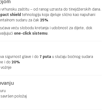
gijom
GRUPA 1/2/3 (9-36KG)
ROMER
 vrhunsku zaštitu – od ranog uzrasta do tinejdžerskih dana.
AUTOSJEDALICA
pact shield
tehnologiju koja djeluje slično kao napuhani
ADVANSAFIX
frontalnom sudaru za čak
25%
.
PRO BR
ogućava veću slobodu kretanja i udobnost za dijete, dok
NIGHT 42774
valjujući
one-click sistemu
.
GRUPA 1/2/3 (9-36KG)
a sigurnost glave i do
7 puta
u slučaju bočnog sudara
186,92
KM
KINDERKRAFT
ne i do
20%
219,90
KM
AUTOSJEDALICA
 vožnje
COMFORT UP
I-SIZE BLACK
40738
ovanju
GRUPA 1/2/3 (9-36KG)
132,90
KM
JOIE
uru
199,90
KM
AUTOSJEDALICA
savršen položaj
ELEVATE TWO
TONE BLACK
42713