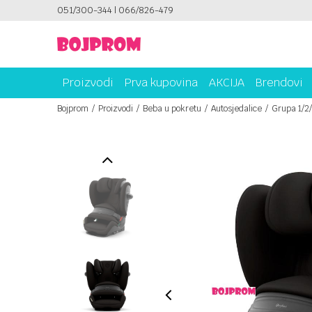
ICAMA!
051/300-344 | 066/826-479
PLATI UNICREDIT KARTICOM NA RATE!
Proizvodi
Prva kupovina
AKCIJA
Brendovi
Bojprom
Proizvodi
Beba u pokretu
Autosjedalice
Grupa 1/2