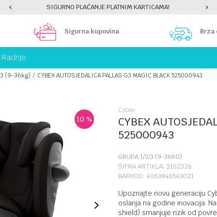
SIGURNO PLAĆANJE PLATNIM KARTICAMA!
Sigurna kupovina
Brza
Radnje
/3 (9-36kg)
CYBEX AUTOSJEDALICA PALLAS G3 MAGIC BLACK 525000943
Cybex
10
%
CYBEX AUTOSJEDAL
525000943
GRUPA 1/2/3 (9-36KG)
ŠIFRA ARTIKLA:
2162326
BARKOD:
4063846543021
Upoznajte novu generaciju Cyb
oslanja na godine inovacija. N
shield) smanjuje rizik od povr