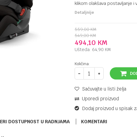
klikom olakšava postavljanje i 
Detaljnije
559,00
KM
549,00
KM
494,10
KM
Ušteda:
64,90
KM
Količina:
DO
Sačuvajte u listi želja
Uporedi proizvod
Dodaj proizvod u spisak z
ERI DOSTUPNOST U RADNJAMA
KOMENTARI