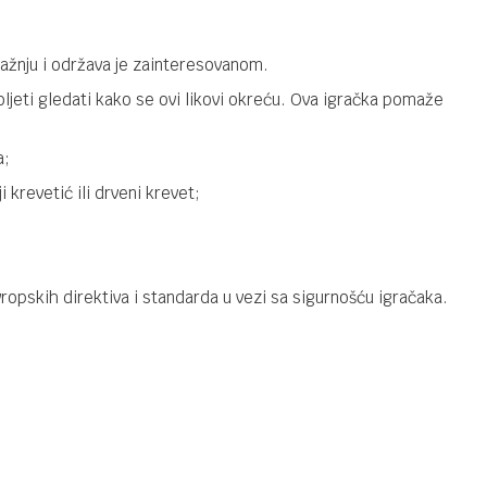
56,18
KM
CHIPOLINO
74,90
KM
VRTULJAK
MUSIC
ažnju i održava je zainteresovanom.
MILD02306MUS
oljeti gledati kako se ovi likovi okreću. Ova igračka pomaže
VRTULJCI ZA KREVETE
71,92
KM
CHIPOLINO
a;
89,90
KM
VRTULJAK
UNICORN
i krevetić ili drveni krevet;
MILD02305UNI
VRTULJCI ZA KREVETE
47,92
KM
CHIPOLINO
59,90
KM
VRTULJAK
ropskih direktiva i standarda u vezi sa sigurnošću igračaka.
TROPIC
MILR02301TRO
za krevete
o
Email