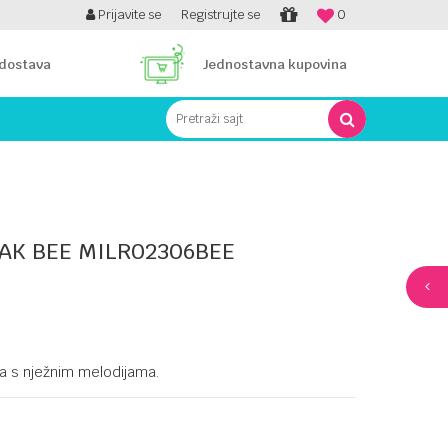
PLATI UNICREDIT KARTICOM NA RATE!
Prijavite se
Registrujte se
0
 dostava
Jednostavna kupovina
Pretraži sajt
AK BEE MILR02306BEE
ja s nježnim melodijama.