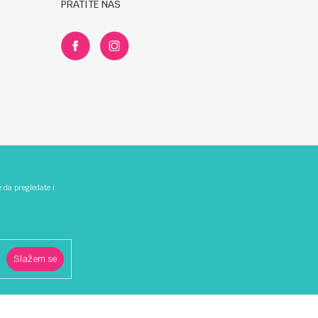
PRATITE NAS
e da pregledate i
Slažem se
z grešaka. Svi artikli prikazani na sajtu su dio naše ponude i ne
00-344 ili 066/826-479.
 funkcije kao što
kolačiće