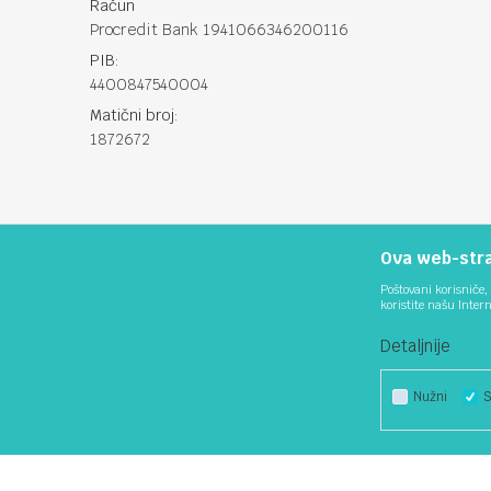
Račun
Procredit Bank 1941066346200116
PIB:
4400847540004
Matični broj:
1872672
Ova web-stran
Poštovani korisniče, 
koristite našu Inter
Detaljnije
Nužni
S
Nastojimo da budemo što precizniji u opisu proizvoda, prikazu sl
podrazumijeva da su do
Nužni
Statistika