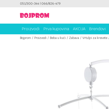
ICAMA!
051/300-344 | 066/826-479
PLATI UNICREDIT KARTICOM NA RATE!
Proizvodi
Prva kupovina
AKCIJA
Brendovi
Bojprom
Proizvodi
Beba u kući
Zabava
Vrtuljci za krevete