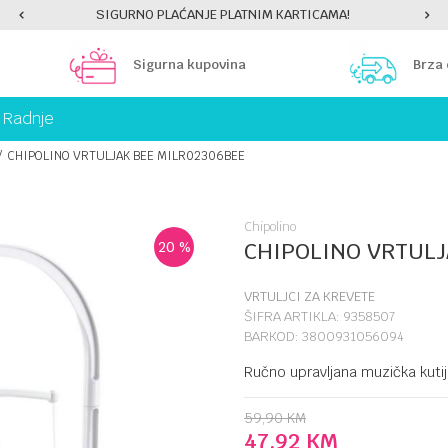
SIGURNO PLAĆANJE PLATNIM KARTICAMA!
Sigurna kupovina
Brza
Radnje
CHIPOLINO VRTULJAK BEE MILR02306BEE
Chipolino
CHIPOLINO VRTULJ
20
%
VRTULJCI ZA KREVETE
ŠIFRA ARTIKLA:
9358507
BARKOD:
3800931056094
Ručno upravljana muzička kuti
59,90
KM
47,92
KM