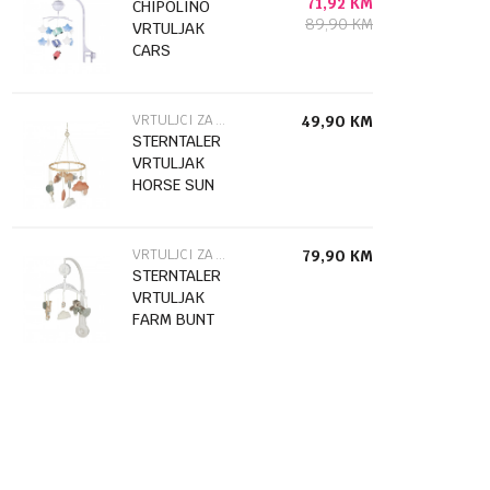
71,92
KM
CHIPOLINO
89,90
KM
VRTULJAK
CARS
MILD02308CAR
VRTULJCI ZA KREVETE
49,90
KM
STERNTALER
VRTULJAK
HORSE SUN
BUNT 000999
6112424
VRTULJCI ZA KREVETE
79,90
KM
STERNTALER
VRTULJAK
FARM BUNT
000999
6102451