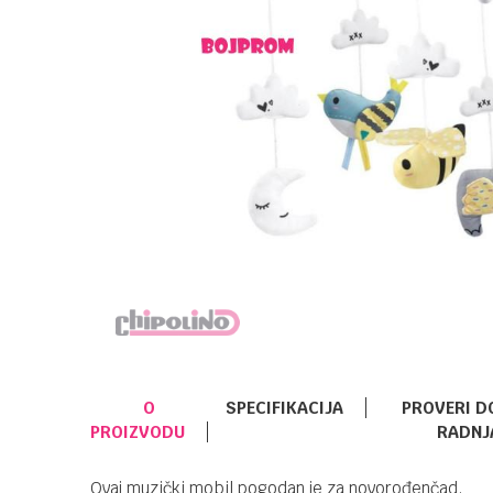
O
SPECIFIKACIJA
PROVERI D
PROIZVODU
RADNJ
Ovaj muzički mobil pogodan je za novorođenčad.