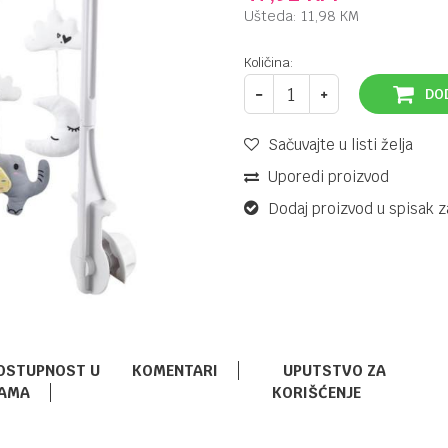
Ušteda:
11,98
KM
Količina:
DO
Sačuvajte u listi želja
Uporedi proizvod
Dodaj proizvod u spisak z
OSTUPNOST U
KOMENTARI
UPUTSTVO ZA
AMA
KORIŠĆENJE
VRTULJCI ZA KREVETE