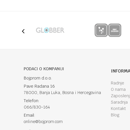
Anti-spam zaštita - izračunajte koliko je 2 + 3 :
POŠALJI
PODACI O KOMPANIJI
INFORMA
Bojprom d.o.o.
Radnje
Pave Radana 16
O nama
78000, Banja Luka, Bosna i Hercegovina
Zaposlen
Telefon:
Saradnja
066/830-164
Kontakt
Blog
Email:
online@bojprom.com