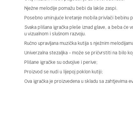
Nježne melodije pomažu bebi da lakše zaspi.
Posebno umirujuće kretanje mobila privlači bebinu p
Svaka plišana igračka pleše iznad glave, a beba će v
u vizualnom i slušnom razvoju.
Ručno upravljana muzička kutija s nježnim melodijam
Univerzalna stezaljka - može se pričvrstiti na bilo koj
Plišane igračke su odvojive i perive;
Proizvod se nudi u lijepoj poklon kutiji;
Ova igračka je proizvedena u skladu sa zahtjevima ev
Kategorija
Vrtuljci 
Brendovi
Chipolin
UPUTSTVO ZA KORIŠĆENJE
Ime/Nadimak
Preuzmite uputstvo
Poruka