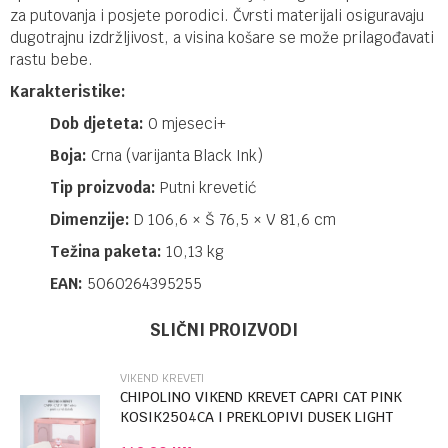
za putovanja i posjete porodici. Čvrsti materijali osiguravaju
dugotrajnu izdržljivost, a visina košare se može prilagođavati
rastu bebe.
Karakteristike:
Dob djeteta:
0 mjeseci+
Boja:
Crna (varijanta Black Ink)
Tip proizvoda:
Putni krevetić
Dimenzije:
D 106,6 × Š 76,5 × V 81,6 cm
Težina paketa:
10,13 kg
EAN:
5060264395255
Ime/Nadimak
Kategorija
Vikend kreveti
SLIČNI PROIZVODI
Brendovi
JOIE
VIKEND KREVETI
Email
CHIPOLINO VIKEND KREVET CAPRI CAT PINK
KOSIK2504CA I PREKLOPIVI DUSEK LIGHT
GREY...