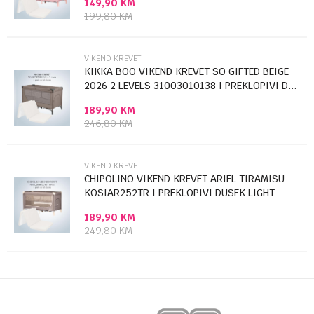
149,90
KM
Poruka
199,80
KM
VIKEND KREVETI
KIKKA BOO VIKEND KREVET SO GIFTED BEIGE
2026 2 LEVELS 31003010138 I PREKLOPIVI D...
189,90
KM
Anti-spam zaštita - izračunajte koliko je 4 + 1 :
246,80
KM
POŠALJI
VIKEND KREVETI
CHIPOLINO VIKEND KREVET ARIEL TIRAMISU
KOSIAR252TR I PREKLOPIVI DUSEK LIGHT
GREY...
189,90
KM
249,80
KM