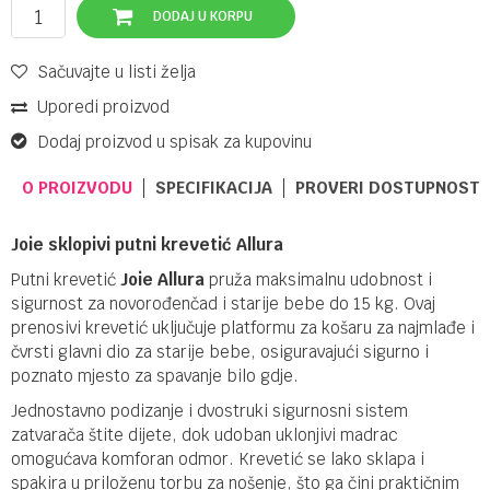
DODAJ U KORPU
Sačuvajte u listi želja
Uporedi proizvod
Dodaj proizvod u spisak za kupovinu
O PROIZVODU
SPECIFIKACIJA
PROVERI DOSTUPNOST 
Joie sklopivi putni krevetić Allura
Putni krevetić
Joie Allura
pruža maksimalnu udobnost i
sigurnost za novorođenčad i starije bebe do 15 kg. Ovaj
prenosivi krevetić uključuje platformu za košaru za najmlađe i
čvrsti glavni dio za starije bebe, osiguravajući sigurno i
poznato mjesto za spavanje bilo gdje.
Jednostavno podizanje i dvostruki sigurnosni sistem
zatvarača štite dijete, dok udoban uklonjivi madrac
omogućava komforan odmor. Krevetić se lako sklapa i
spakira u priloženu torbu za nošenje, što ga čini praktičnim