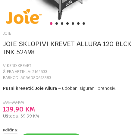
1
2
3
4
5
6
7
JOIE
JOIE SKLOPIVI KREVET ALLURA 120 BLCK
INK 52498
VIKEND KREVETI
ŠIFRA ARTIKLA:
2164533
BARKOD:
5056080613383
Putni krevetić Joie Allura
– udoban, siguran i prenosiv.
199,90
KM
139,90
KM
Ušteda:
59,99
KM
Količina: