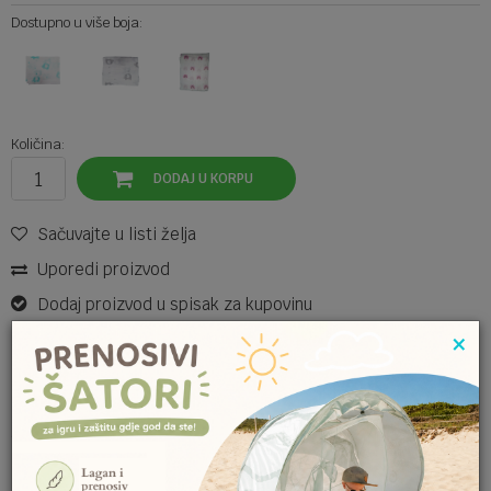
Dostupno u više boja:
Količina:
DODAJ U KORPU
Sačuvajte u listi želja
Uporedi proizvod
Dodaj proizvod u spisak za kupovinu
×
SPECIFIKACIJA
PROVERI DOSTUPNOST U RADNJAMA
Kategorija
Pelene
Brendovi
MANCESTER
Ime/Nadimak