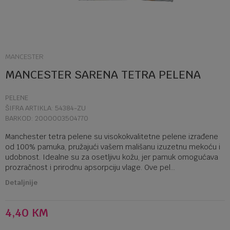
MANCESTER
MANCESTER SARENA TETRA PELENA
PELENE
ŠIFRA ARTIKLA:
54384-ZU
BARKOD:
2000003504770
Manchester tetra pelene su visokokvalitetne pelene izrađene
od 100% pamuka, pružajući vašem mališanu izuzetnu mekoću i
udobnost. Idealne su za osetljivu kožu, jer pamuk omogućava
prozračnost i prirodnu apsorpciju vlage. Ove pel
...
Detaljnije
4,40
KM