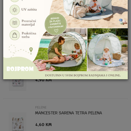
SLIČNI PROIZVODI
PELENE
Email
MANCESTER TETRA PELENA COLOR STAMPA
4,90
KM
Poruka
PELENE
MANCESTER TETRA PELENA COLOR STAMPA
4,90
KM
Anti-spam zaštita - izračunajte koliko je 4 + 1 :
POŠALJI
PELENE
MANCESTER SARENA TETRA PELENA
4,60
KM