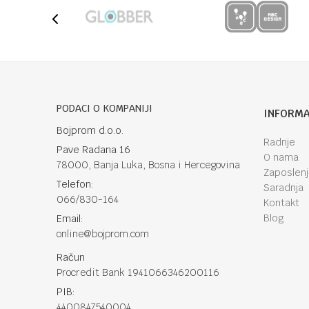
PODACI O KOMPANIJI
INFORMA
Bojprom d.o.o.
Radnje
Pave Radana 16
O nama
78000, Banja Luka, Bosna i Hercegovina
Zaposlen
Telefon:
Saradnja
066/830-164
Kontakt
Blog
Email:
online@bojprom.com
Račun
Procredit Bank 1941066346200116
PIB:
4400847540004