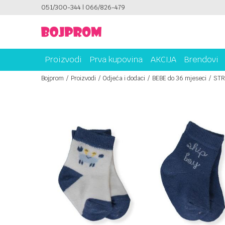
ICAMA!
051/300-344 | 066/826-479
PLATI UNICREDIT KARTICOM NA RATE!
Proizvodi
Prva kupovina
AKCIJA
Brendovi
Bojprom
Proizvodi
Odjeća i dodaci
BEBE do 36 mjeseci
STR