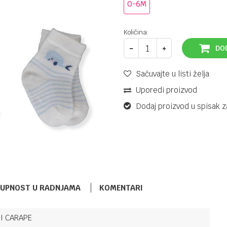
0-6M
Količina:
DO
Sačuvajte u listi želja
Uporedi proizvod
Dodaj proizvod u spisak z
TUPNOST U RADNJAMA
KOMENTARI
I CARAPE
STRAMPLE I CARAPE
9,90
KM