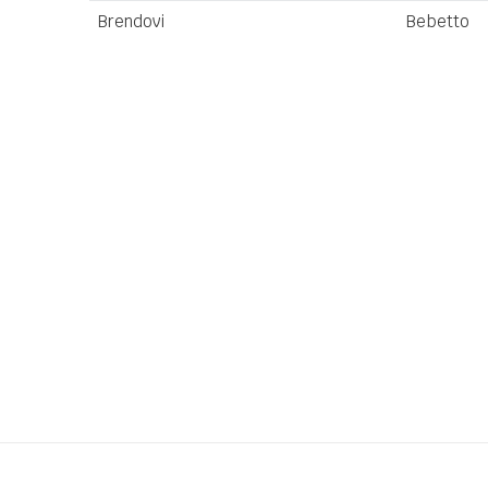
Brendovi
Bebetto
Ime/Nadimak
Poruka
Anti-spam zaštita - izračunajte koliko je 6 - 1 :
POŠALJI