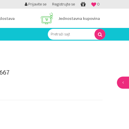
PLATI UNICREDIT KARTICOM NA RATE!
Prijavite se
Registrujte se
0
 dostava
Jednostavna kupovina
Pretraži sajt
667