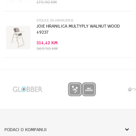
179,90
KM
POŠALJI
STOLICE ZA HRANJENJE
JOIE HRANILICA MULTYPLY WALNUT WOOD
49237
314,42
KM
369,90
KM
PODACI O KOMPANIJI