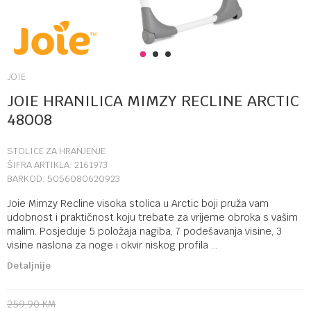
1
2
3
JOIE
JOIE HRANILICA MIMZY RECLINE ARCTIC
48008
STOLICE ZA HRANJENJE
ŠIFRA ARTIKLA:
2161973
BARKOD:
5056080620923
Joie Mimzy Recline visoka stolica u Arctic boji pruža vam
udobnost i praktičnost koju trebate za vrijeme obroka s vašim
malim. Posjeduje 5 položaja nagiba, 7 podešavanja visine, 3
visine naslona za noge i okvir niskog profila
...
Detaljnije
259,90
KM