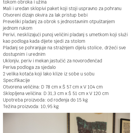
tokom obroka i užina
Mali i uredan sklopivi paket koji stoji uspravno za pohranu
Otvoreni dizajn okvira za lak pristup bebi
Preveliki pladanj za obrok s jednostavnim otpuštanjem
jednom rukom
Perivi, nesklizajući punoj veličini pladanj s umetkom koji služi
kao podloga kada dijete sjedi za stolom
Pladanj se pohranjuje na stražnjem dijelu stolice, držeći sve
dostupnim i urednim
Uklonjiv, periv i mekan jastučić za novorođenčad
Periva podloga za sjedalo
2 velika kotača koji lako klize iz sobe u sobu
Specifikacije
Otvorena veličina: D 78 cm x Š 57 cm x V 104 cm
Sklopljena veličina: D 31,3 cm x Š 51 cm x V 120 cm
Upotreba proizvoda: od rođenja do 15 kg
Težina proizvoda: 10,95 kg