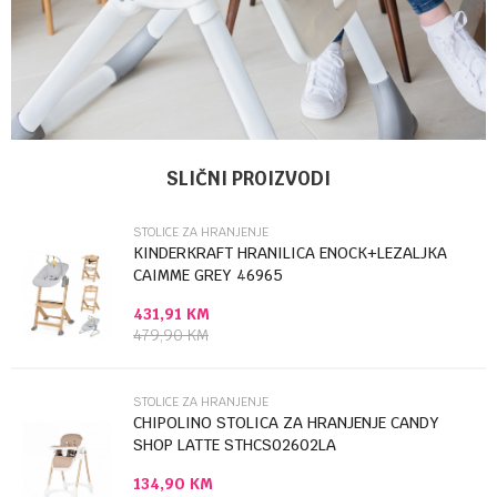
Ime/Nadimak
Kategorija
Stolice za hranjenje
SLIČNI PROIZVODI
Brendovi
JOIE
STOLICE ZA HRANJENJE
Email
KINDERKRAFT HRANILICA ENOCK+LEZALJKA
CAIMME GREY 46965
431,91
KM
Poruka
479,90
KM
STOLICE ZA HRANJENJE
CHIPOLINO STOLICA ZA HRANJENJE CANDY
SHOP LATTE STHCS02602LA
134,90
KM
Anti-spam zaštita - izračunajte koliko je 9 - 4 :