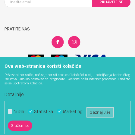
PRIJAVITE SE
Reklamacije
Procredit Bank 1941066346200116
Povrat sredstava
PIB:
Najčešća pitanja
4400847540004
Politika kolačića
Matični broj:
PRATITE NAS
1872672
Ova web-stranica koristi kolačiće
Poštovani korisniče, naš sajt koristi cookies (kolačiće) u cilju poboljšanja korisničkog
iskustva. Ukoliko nastavite da pregledate i koristite našu Internet prodavnicu slažete
se sa upotrebom kolačića.
Detaljnije
Nastojimo da budemo što precizniji u opisu proizvoda, prikazu slika i samih
Nužni
Statistika
Marketing
cijena, ali ne možemo garantovati da su sve informacije kompletne i bez
Saznaj više
grešaka. Svi artikli prikazani na sajtu su dio naše ponude i ne
podrazumijeva da su dostupni u svakom trenutku. Raspoloživost robe
možete provjeriti pozivom na 051/300-344 ili 066/826-479.
Slažem se
©2026
BOJPROM.COM
, IZRADA
NB SOFT
. SVA PRAVA ZADRŽANA.