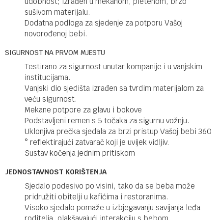
udobnost; izrađen u mekanom, pletenom, brzo
sušivom materijalu.
Dodatna podloga za sjedenje za potporu Vašoj
novorođenoj bebi.
SIGURNOST NA PRVOM MJESTU
Testirano za sigurnost unutar kompanije i u vanjskim
institucijama.
Vanjski dio sjedišta izrađen sa tvrdim materijalom za
veću sigurnost.
Mekane potpore za glavu i bokove
Podstavljeni remen s 5 točaka za sigurnu vožnju.
Uklonjiva prečka sjedala za brzi pristup Vašoj bebi 360
° reflektirajući zatvarač koji je uvijek vidljiv.
Sustav kočenja jednim pritiskom
JEDNOSTAVNOST KORIŠTENJA
Sjedalo podesivo po visini, tako da se beba može
pridružiti obitelji u kafićima i restoranima.
Visoko sjedalo pomaže u izbjegavanju savijanja leđa
roditelja, olakšavajući interakciju s bebom