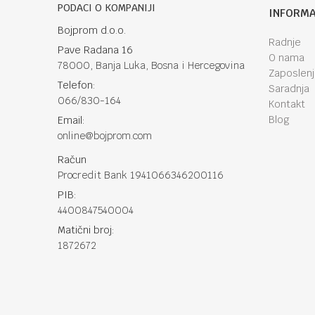
PODACI O KOMPANIJI
INFORMA
Bojprom d.o.o.
Radnje
Pave Radana 16
O nama
78000, Banja Luka, Bosna i Hercegovina
Zaposlen
Telefon:
Saradnja
066/830-164
Kontakt
Blog
Email:
online@bojprom.com
Račun
Procredit Bank 1941066346200116
PIB:
4400847540004
Matični broj:
1872672