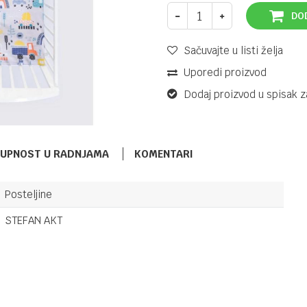
DO
Sačuvajte u listi želja
Uporedi proizvod
Dodaj proizvod u spisak z
TUPNOST U RADNJAMA
KOMENTARI
Posteljine
POSTELJINE
153,50
KM
BEBETTO
STEFAN AKT
191,90
KM
POSTELJINA
U576
Email
POSTELJINE
164,70
KM
BEBETTO
191,90
KM