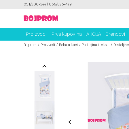
ICAMA!
051/300-344 | 066/826-479
PLATI UNICREDIT KARTICOM NA RATE!
Proizvodi
Prva kupovina
AKCIJA
Brendovi
Bojprom
Proizvodi
Beba u kući
Posteljina i tekstil
Posteljine