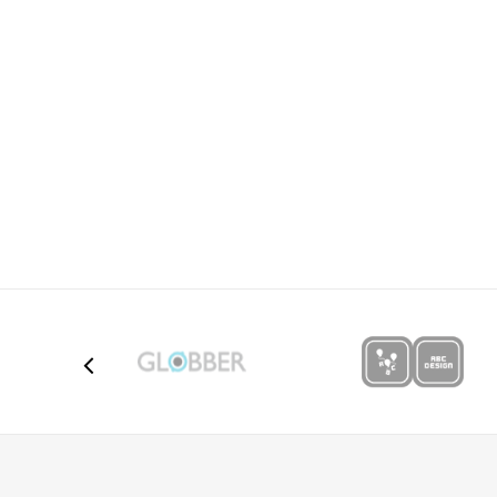
Poruka
Anti-spam zaštita - izračunajte koliko je 6 - 1 :
POŠALJI