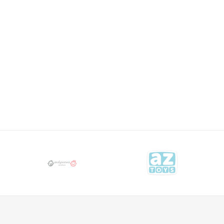
POSTELJINA
U577
POSTELJINE
153,50
KM
BEBETTO
191,90
KM
POSTELJINA
U578