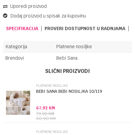
Uporedi proizvod
Dodaj proizvod u spisak za kupovinu
SPECIFIKACIJA
PROVERI DOSTUPNOST U RADNJAMA
Kategorija
Platnene nosiljke
Brendovi
Bebi Sana
Ime/Nadimak
SLIČNI PROIZVODI
PLATNENE NOSILJKE
Email
BEBI SANA BEBI NOSILJKA 10/119
67,92
KM
Poruka
79,90
KM
80,90
KM
PLATNENE NOSILJKE