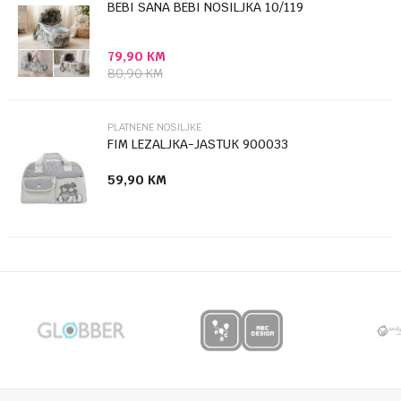
BEBI SANA BEBI NOSILJKA 10/119
79,90
KM
Anti-spam zaštita - izračunajte koliko je 4 + 1 :
80,90
KM
POŠALJI
PLATNENE NOSILJKE
FIM LEZALJKA-JASTUK 900033
59,90
KM