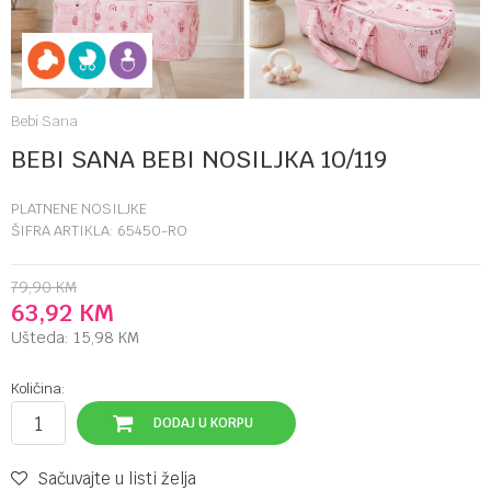
Bebi Sana
BEBI SANA BEBI NOSILJKA 10/119
PLATNENE NOSILJKE
ŠIFRA ARTIKLA:
65450-RO
79,90
KM
63,92
KM
Ušteda:
15,98
KM
Količina:
DODAJ U KORPU
Sačuvajte u listi želja