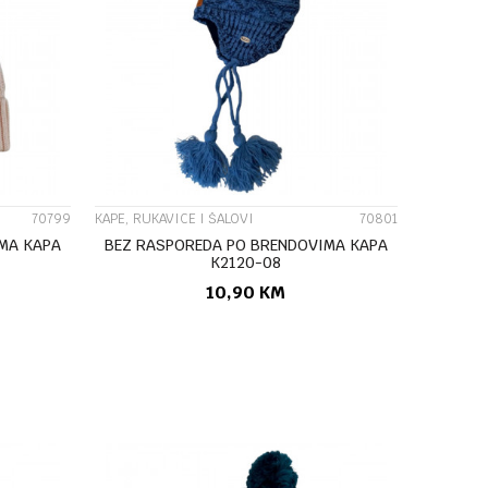
UPOREDI
70799
KAPE, RUKAVICE I ŠALOVI
70801
MA KAPA
BEZ RASPOREDA PO BRENDOVIMA KAPA
K2120-08
10,90
KM
U
DODAJ U KORPU