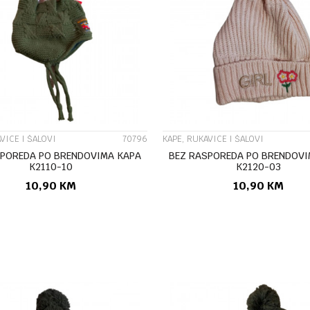
UPOREDI
UPOREDI
VICE I ŠALOVI
70796
KAPE, RUKAVICE I ŠALOVI
SPOREDA PO BRENDOVIMA KAPA
BEZ RASPOREDA PO BRENDOVI
K2110-10
K2120-03
10,90
KM
10,90
KM
DODAJ U KORPU
DODAJ U KORP