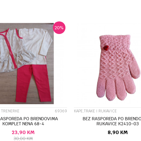
DODAJ U KORPU
DODAJ U KORP
20
%
UPOREDI
UPOREDI
I TRENERKE
69369
KAPE,TRAKE I RUKAVICE
RASPOREDA PO BRENDOVIMA
BEZ RASPOREDA PO BREND
KOMPLET NENA 68-4
RUKAVICE K2410-03
23,90
KM
8,90
KM
30,00
KM