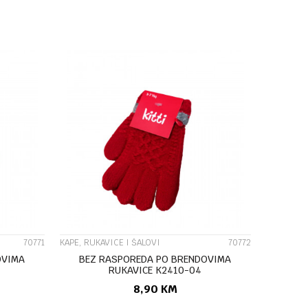
U
DODAJ U KORPU
UPOREDI
70771
KAPE, RUKAVICE I ŠALOVI
70772
OVIMA
BEZ RASPOREDA PO BRENDOVIMA
RUKAVICE K2410-04
8,90
KM