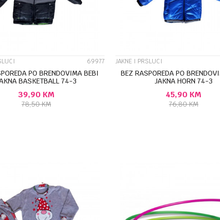
SLUCI
69977
JAKNE I PRSLUCI
SPOREDA PO BRENDOVIMA BEBI
BEZ RASPOREDA PO BRENDOVI
AKNA BASKETBALL 74-3
JAKNA HORN 74-3
39,90
KM
45,90
KM
78,50
KM
76,80
KM
DODAJ U KORPU
DODAJ U KORP