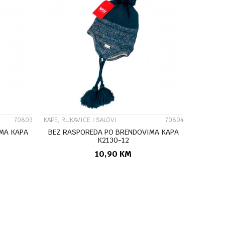
UPOREDI
70803
KAPE, RUKAVICE I ŠALOVI
70804
MA KAPA
BEZ RASPOREDA PO BRENDOVIMA KAPA
K2130-12
10,90
KM
U
DODAJ U KORPU