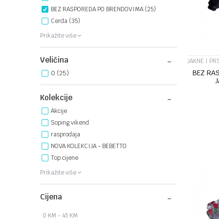
BEZ RASPOREDA PO BRENDOVIMA (25)
Cerda (35)
Prikažite više
Veličina
JAKNE I PR
BEZ RA
0
(25)
J
Kolekcije
Akcije
Soping vikend
rasprodaja
NOVA KOLEKCIJA - BEBETTO
Top cijene
Prikažite više
Cijena