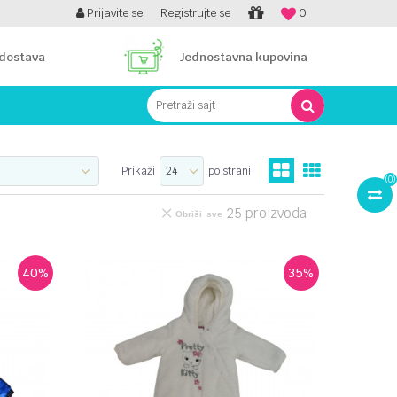
 NA RATE!
Prijavite se
Registrujte se
0
 dostava
Jednostavna kupovina
Pretraži sajt
Prikaži
po strani
(
0
)
25
proizvoda
Obriši sve
40
%
35
%
UPOREDI