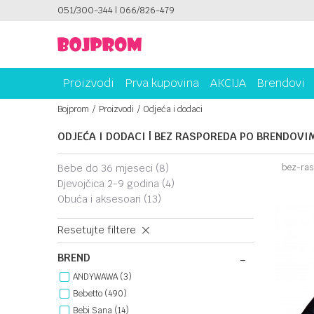
I UNICREDIT KARTICOM NA RATE!
051/300-344 | 066/826-479
SIGURNO PLAĆANJ
Proizvodi
Prva kupovina
AKCIJA
Brendovi
Bojprom
Proizvodi
Odjeća i dodaci
ODJEĆA I DODACI | BEZ RASPOREDA PO BRENDOVI
bebe do 36 mjeseci
(8)
bez-ras
djevojčica 2-9 godina
(4)
obuća i aksesoari
(13)
Resetujte filtere
BREND
ANDYWAWA (3)
Bebetto (490)
Bebi Sana (14)