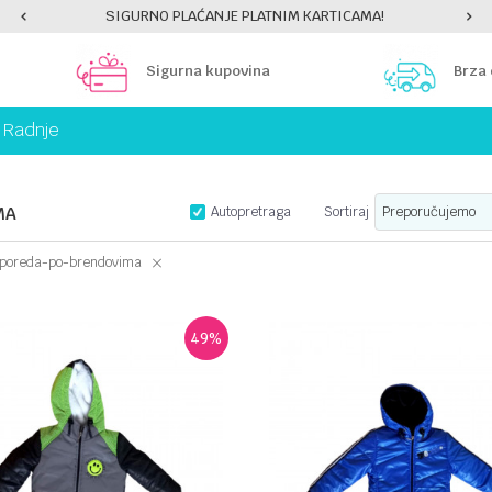
E PLATNIM KARTICAMA!
PLATI UNICREDIT KARTICOM
Sigurna kupovina
Brza
Radnje
MA
Autopretraga
Sortiraj
poreda-po-brendovima
49
%
UPOREDI
UPOREDI