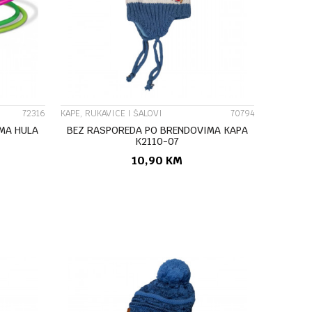
UPOREDI
72316
KAPE, RUKAVICE I ŠALOVI
70794
MA HULA
BEZ RASPOREDA PO BRENDOVIMA KAPA
K2110-07
10,90
KM
U
DODAJ U KORPU