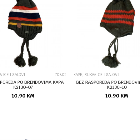
UPOREDI
UPOREDI
VICE I ŠALOVI
70802
KAPE, RUKAVICE I ŠALOVI
SPOREDA PO BRENDOVIMA KAPA
BEZ RASPOREDA PO BRENDOVI
K2130-07
K2130-10
10,90
KM
10,90
KM
DODAJ U KORPU
DODAJ U KORP