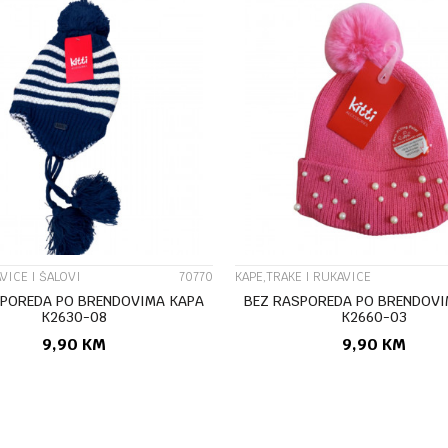
UPOREDI
UPOREDI
VICE I ŠALOVI
70770
KAPE,TRAKE I RUKAVICE
SPOREDA PO BRENDOVIMA KAPA
BEZ RASPOREDA PO BRENDOVI
K2630-08
K2660-03
9,90
KM
9,90
KM
DODAJ U KORPU
DODAJ U KORP