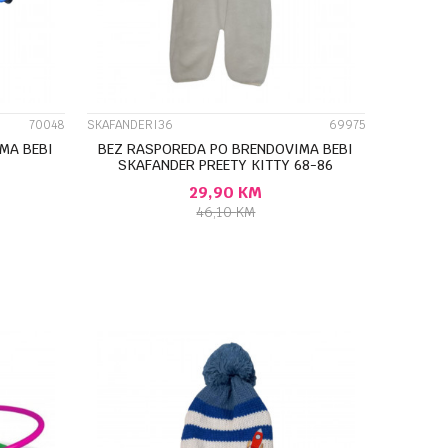
70048
SKAFANDERI36
69975
MA BEBI
BEZ RASPOREDA PO BRENDOVIMA BEBI
SKAFANDER PREETY KITTY 68-86
29,90
KM
46,10
KM
U
DODAJ U KORPU