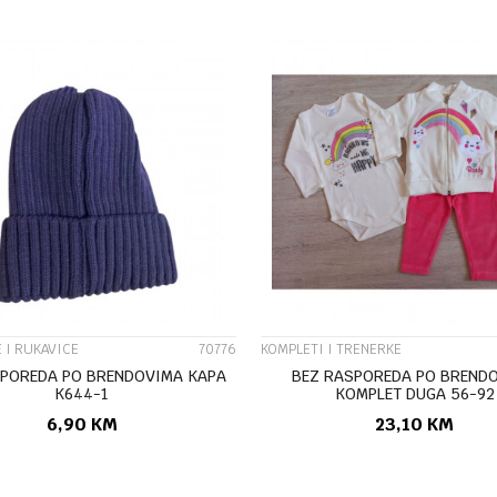
UPOREDI
UPOREDI
 I RUKAVICE
70776
KOMPLETI I TRENERKE
SPOREDA PO BRENDOVIMA KAPA
BEZ RASPOREDA PO BREND
K644-1
KOMPLET DUGA 56-92
6,90
KM
23,10
KM