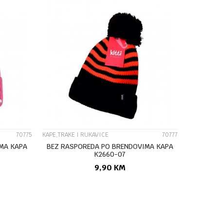
UPOREDI
70775
KAPE,TRAKE I RUKAVICE
70777
MA KAPA
BEZ RASPOREDA PO BRENDOVIMA KAPA
K2660-07
9,90
KM
U
DODAJ U KORPU