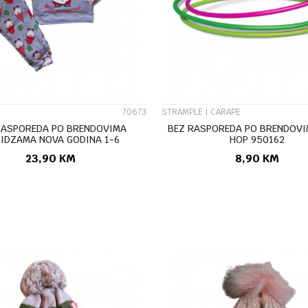
UPOREDI
UPOREDI
70673
STRAMPLE I CARAPE
RASPOREDA PO BRENDOVIMA
BEZ RASPOREDA PO BRENDOVI
PIDZAMA NOVA GODINA 1-6
HOP 950162
23,90
KM
8,90
KM
DODAJ U KORPU
DODAJ U KORP