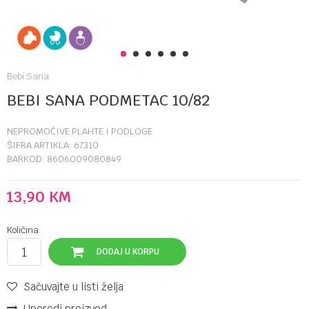
1
2
3
4
5
6
Bebi Sana
BEBI SANA PODMETAC 10/82
NEPROMOČIVE PLAHTE I PODLOGE
ŠIFRA ARTIKLA:
67310
BARKOD:
8606009080849
13,90
KM
Količina:
DODAJ U KORPU
Sačuvajte u listi želja
Uporedi proizvod