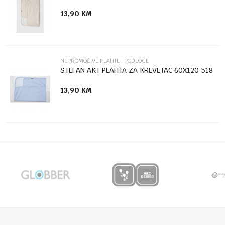
13,90
KM
Anti-spam zaštita - izračunajte koliko je 4 + 1 :
POŠALJI
NEPROMOČIVE PLAHTE I PODLOGE
STEFAN AKT PLAHTA ZA KREVETAC 60X120 518
13,90
KM