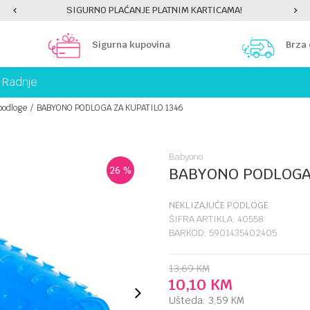
SIGURNO PLAĆANJE PLATNIM KARTICAMA!
Sigurna kupovina
Brza
Radnje
podloge
BABYONO PODLOGA ZA KUPATILO 1346
Babyono
26
%
BABYONO PODLOGA 
NEKLIZAJUĆE PODLOGE
ŠIFRA ARTIKLA:
40558
BARKOD:
5901435402405
13,69
KM
10,10
KM
Ušteda:
3,59
KM