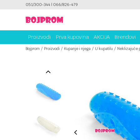
ICAMA!
051/300-344 | 066/826-479
PLATI UNICREDIT KARTICOM NA RATE!
Proizvodi
Prva kupovina
AKCIJA
Brendovi
Bojprom
Proizvodi
Kupanje i njega
U kupatilu
Neklizajuće 