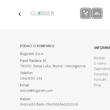
Poruka
Anti-spam zaštita - izračunajte koliko je 6 - 1 :
PODACI O KOMPANIJI
INFORMA
Bojprom d.o.o.
Radnje
Pave Radana 16
POŠALJI
O nama
78000, Banja Luka, Bosna i Hercegovina
Zaposlen
Telefon:
Saradnja
066/830-164
Kontakt
Blog
Email:
online@bojprom.com
Račun
Procredit Bank 1941066346200116