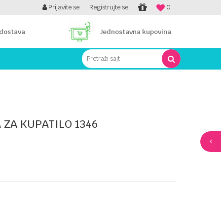
PLATI UNICREDIT KARTICOM NA RATE!
Prijavite se
Registrujte se
0
 dostava
Jednostavna kupovina
Pretraži sajt
ZA KUPATILO 1346