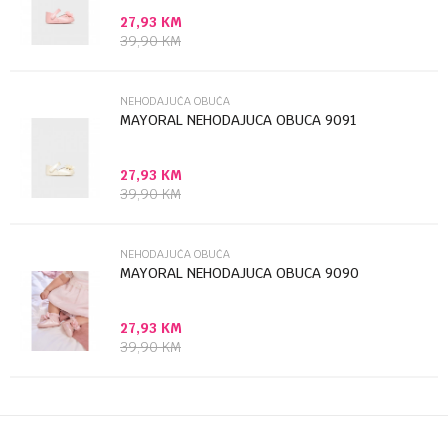
27,93
KM
Poruka
39,90
KM
NEHODAJUĆA OBUĆA
MAYORAL NEHODAJUCA OBUCA 9091
27,93
KM
Anti-spam zaštita - izračunajte koliko je 4 + 1 :
39,90
KM
POŠALJI
NEHODAJUĆA OBUĆA
MAYORAL NEHODAJUCA OBUCA 9090
27,93
KM
39,90
KM