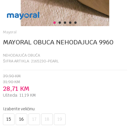
1
2
3
4
5
Mayoral
MAYORAL OBUCA NEHODAJUCA 9960
NEHODAJUĆA OBUĆA
ŠIFRA ARTIKLA:
2165230-PEARL
39,90
KM
31,90
KM
28,71
KM
Ušteda:
11,19
KM
Izaberite veličinu:
15
16
17
18
19