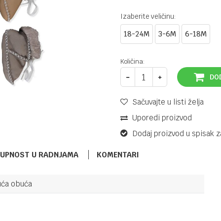
Izaberite veličinu:
18-24M
3-6M
6-18M
Količina:
DO
Sačuvajte u listi želja
Uporedi proizvod
Dodaj proizvod u spisak z
TUPNOST U RADNJAMA
KOMENTARI
uća obuća
NEHODAJUĆA OBUĆA
28,71
KM
MAYORAL
31,90
KM
OBUCA
39,90
KM
NEHODAJUCA