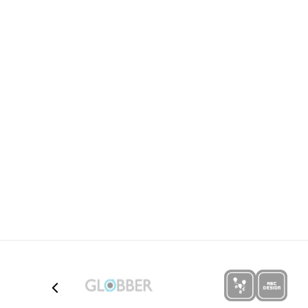
Ime/Nadimak
Poruka
Anti-spam zaštita - izračunajte koliko je 4 + 1 :
POŠALJI