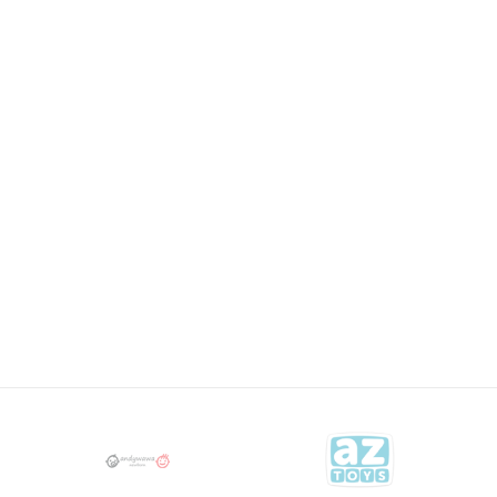
9965
Email
NEHODAJUĆA OBUĆA
28,71
KM
MAYORAL
31,90
KM
OBUCA
39,90
KM
NEHODAJUCA
9960
NEHODAJUĆA OBUĆA
31,90
KM
MAYORAL
39,90
KM
OBUCA
NEHODAJUCA
9953