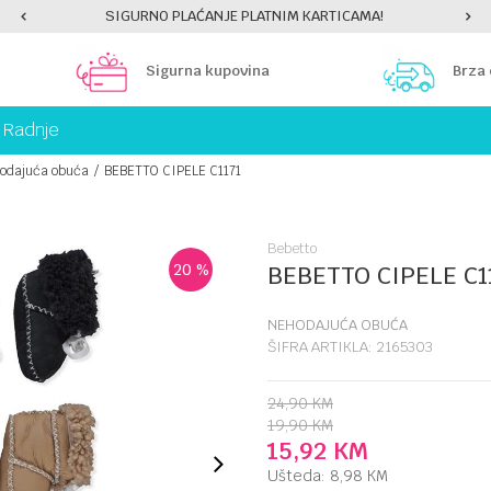
SIGURNO PLAĆANJE PLATNIM KARTICAMA!
Sigurna kupovina
Brza
Radnje
odajuća obuća
BEBETTO CIPELE C1171
Bebetto
20
%
BEBETTO CIPELE C1
NEHODAJUĆA OBUĆA
ŠIFRA ARTIKLA:
2165303
24,90
KM
19,90
KM
15,92
KM
Ušteda:
8,98
KM