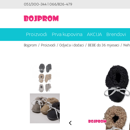
ICAMA!
051/300-344 | 066/826-479
PLATI UNICREDIT KARTICOM NA RATE!
Proizvodi
Prva kupovina
AKCIJA
Brendovi
Bojprom
Proizvodi
Odjeća i dodaci
BEBE do 36 mjeseci
Neh