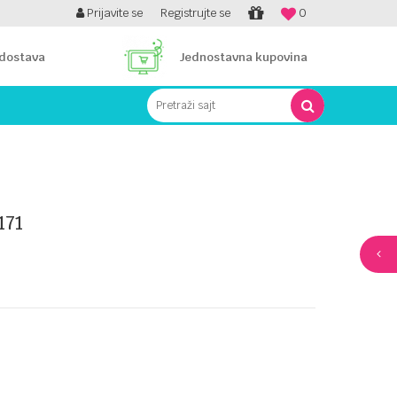
PLATI UNICREDIT KARTICOM NA RATE!
Prijavite se
Registrujte se
0
 dostava
Jednostavna kupovina
Pretraži sajt
171