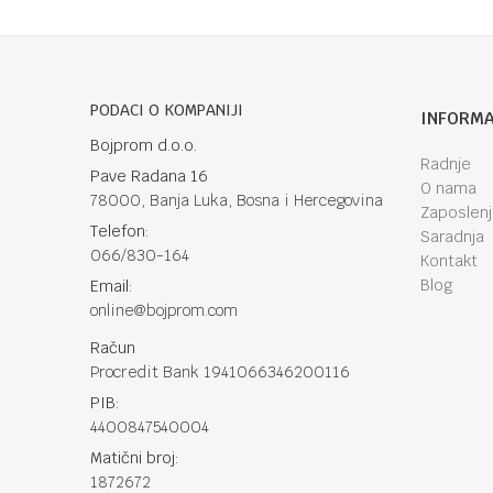
PODACI O KOMPANIJI
INFORMA
Bojprom d.o.o.
Radnje
Pave Radana 16
O nama
78000, Banja Luka, Bosna i Hercegovina
Zaposlen
Telefon:
Saradnja
066/830-164
Kontakt
Blog
Email:
online@bojprom.com
Račun
Procredit Bank 1941066346200116
PIB:
4400847540004
Matični broj:
1872672