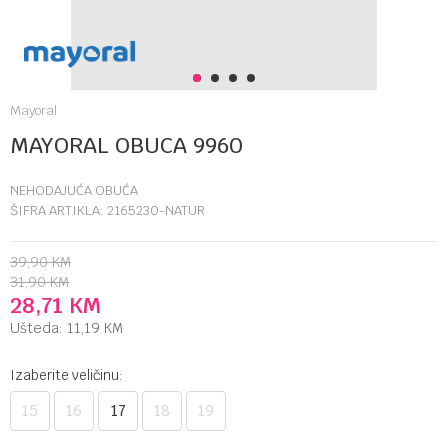
1
2
3
4
Mayoral
MAYORAL OBUCA 9960
NEHODAJUĆA OBUĆA
ŠIFRA ARTIKLA:
2165230-NATUR
39,90
KM
31,90
KM
28,71
KM
Ušteda:
11,19
KM
Izaberite veličinu:
15
16
17
18
19