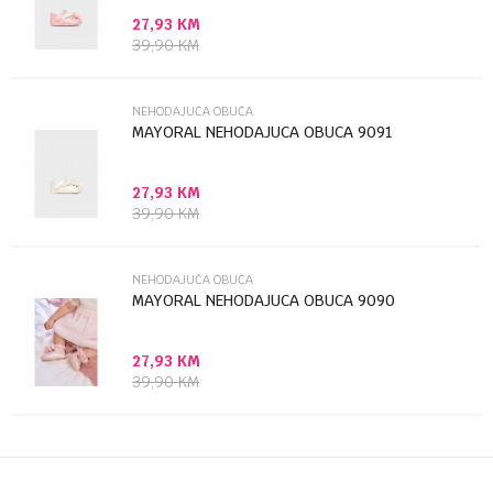
27,93
KM
Poruka
39,90
KM
NEHODAJUĆA OBUĆA
MAYORAL NEHODAJUCA OBUCA 9091
27,93
KM
Anti-spam zaštita - izračunajte koliko je 2 + 3 :
39,90
KM
POŠALJI
NEHODAJUĆA OBUĆA
MAYORAL NEHODAJUCA OBUCA 9090
27,93
KM
39,90
KM