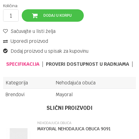
Količina:
DODAJ U KORPU
Sačuvajte u listi želja
Uporedi proizvod
Dodaj proizvod u spisak za kupovinu
SPECIFIKACIJA
PROVERI DOSTUPNOST U RADNJAMA
Kategorija
Nehodajuća obuća
Brendovi
Mayoral
Ime/Nadimak
SLIČNI PROIZVODI
NEHODAJUĆA OBUĆA
Email
MAYORAL NEHODAJUCA OBUCA 9091