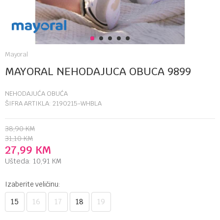
1
2
3
4
5
Mayoral
MAYORAL NEHODAJUCA OBUCA 9899
NEHODAJUĆA OBUĆA
ŠIFRA ARTIKLA:
2190215-WHBLA
38,90
KM
31,10
KM
27,99
KM
Ušteda:
10,91
KM
Izaberite veličinu:
15
16
17
18
19