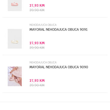
27,93
KM
Poruka
39,90
KM
NEHODAJUĆA OBUĆA
MAYORAL NEHODAJUCA OBUCA 9091
27,93
KM
Anti-spam zaštita - izračunajte koliko je 4 + 1 :
39,90
KM
POŠALJI
NEHODAJUĆA OBUĆA
MAYORAL NEHODAJUCA OBUCA 9090
27,93
KM
39,90
KM