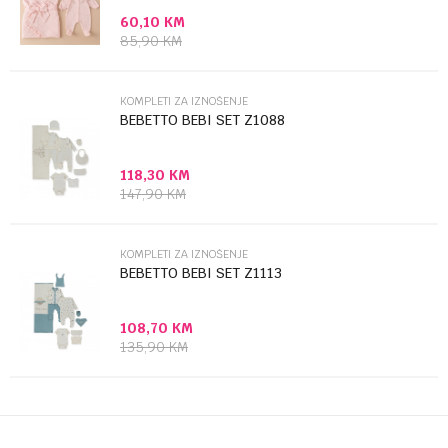
60,10
KM
Poruka
85,90
KM
KOMPLETI ZA IZNOŠENJE
BEBETTO BEBI SET Z1088
118,30
KM
Anti-spam zaštita - izračunajte koliko je 4 + 1 :
147,90
KM
POŠALJI
KOMPLETI ZA IZNOŠENJE
BEBETTO BEBI SET Z1113
108,70
KM
135,90
KM