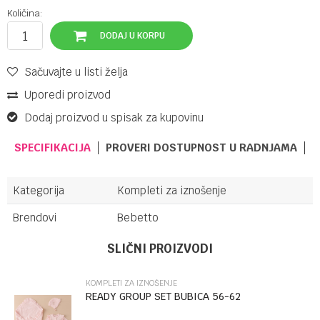
Količina:
DODAJ U KORPU
Sačuvajte u listi želja
Uporedi proizvod
Dodaj proizvod u spisak za kupovinu
SPECIFIKACIJA
PROVERI DOSTUPNOST U RADNJAMA
Kategorija
Kompleti za iznošenje
Brendovi
Bebetto
Ime/Nadimak
SLIČNI PROIZVODI
KOMPLETI ZA IZNOŠENJE
Email
READY GROUP SET BUBICA 56-62