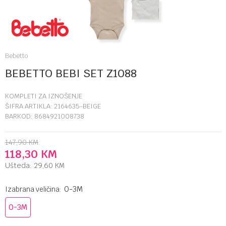
Bebetto
BEBETTO BEBI SET Z1088
KOMPLETI ZA IZNOŠENJE
ŠIFRA ARTIKLA:
2164635-BEIGE
BARKOD:
8684921008738
147,90
KM
118,30
KM
Ušteda:
29,60
KM
0-3M
Izabrana veličina:
0-3M