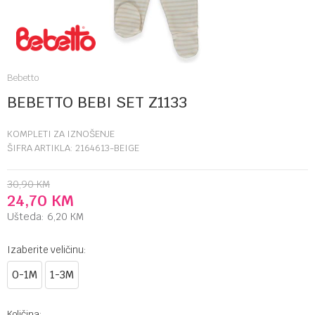
Bebetto
BEBETTO BEBI SET Z1133
KOMPLETI ZA IZNOŠENJE
ŠIFRA ARTIKLA:
2164613-BEIGE
30,90
KM
24,70
KM
Ušteda:
6,20
KM
Izaberite veličinu:
0-1M
1-3M
Količina: