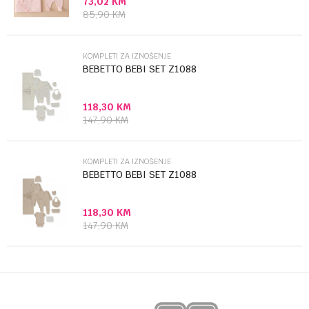
73,02
KM
Poruka
85,90
KM
KOMPLETI ZA IZNOŠENJE
BEBETTO BEBI SET Z1088
118,30
KM
Anti-spam zaštita - izračunajte koliko je 2 + 3 :
147,90
KM
POŠALJI
KOMPLETI ZA IZNOŠENJE
BEBETTO BEBI SET Z1088
118,30
KM
147,90
KM