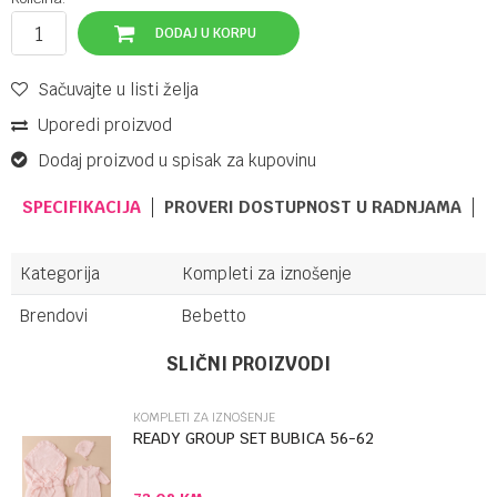
DODAJ U KORPU
Sačuvajte u listi želja
Uporedi proizvod
Dodaj proizvod u spisak za kupovinu
SPECIFIKACIJA
PROVERI DOSTUPNOST U RADNJAMA
Kategorija
Kompleti za iznošenje
Brendovi
Bebetto
Ime/Nadimak
SLIČNI PROIZVODI
KOMPLETI ZA IZNOŠENJE
Email
READY GROUP SET BUBICA 56-62