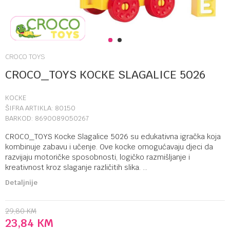
1
2
CROCO TOYS
CROCO_TOYS KOCKE SLAGALICE 5026
KOCKE
ŠIFRA ARTIKLA:
80150
BARKOD:
8690089050267
CROCO_TOYS Kocke Slagalice 5026 su edukativna igračka koja
kombinuje zabavu i učenje. Ove kocke omogućavaju djeci da
razvijaju motoričke sposobnosti, logičko razmišljanje i
kreativnost kroz slaganje različitih slika.
...
Detaljnije
29,80
KM
23,84
KM