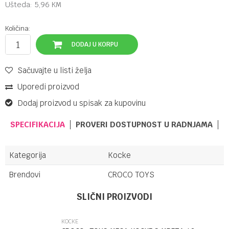
Ušteda:
5,96
KM
Količina:
DODAJ U KORPU
Sačuvajte u listi želja
Uporedi proizvod
Dodaj proizvod u spisak za kupovinu
SPECIFIKACIJA
PROVERI DOSTUPNOST U RADNJAMA
Kategorija
Kocke
Brendovi
CROCO TOYS
Ime/Nadimak
SLIČNI PROIZVODI
KOCKE
Email