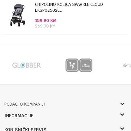
CHIPOLINO KOLICA SPARKLE CLOUD
LKSP02502CL
159,90
KM
269,90
KM
PODACI O KOMPANIJI
Bojprom d.o.o.
INFORMACIJE
Radnje
Pave Radana 16
KORISNIČKI SERVIS