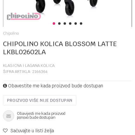
1
2
3
4
5
6
Chipolino
CHIPOLINO KOLICA BLOSSOM LATTE
LKBL02602LA
KLASICNA I LAGANA KOLICA
ŠIFRA ARTIKLA:
2166364
Obavestite me kada proizvod bude dostupan
PROIZVOD VIŠE NIJE DOSTUPAN
Obavijesti me kada proizvod
ponovo bude dostupan
Sačuvajte u listi želja