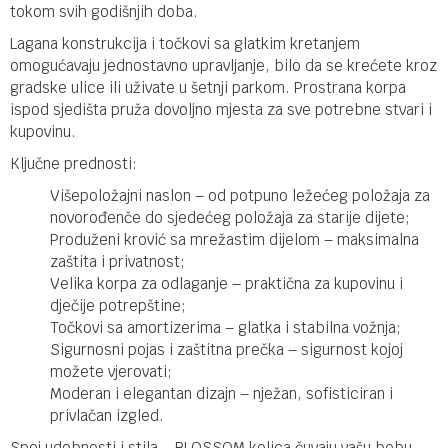
tokom svih godišnjih doba.
Lagana konstrukcija i točkovi sa glatkim kretanjem
omogućavaju jednostavno upravljanje, bilo da se krećete kroz
gradske ulice ili uživate u šetnji parkom. Prostrana korpa
ispod sjedišta pruža dovoljno mjesta za sve potrebne stvari i
kupovinu.
Ključne prednosti:
Višepoložajni naslon – od potpuno ležećeg položaja za
novorođenče do sjedećeg položaja za starije dijete;
Produženi krović sa mrežastim dijelom – maksimalna
zaštita i privatnost;
Velika korpa za odlaganje – praktična za kupovinu i
dječije potrepštine;
Točkovi sa amortizerima – glatka i stabilna vožnja;
Sigurnosni pojas i zaštitna prečka – sigurnost kojoj
možete vjerovati;
Moderan i elegantan dizajn – nježan, sofisticiran i
privlačan izgled.
Spoj udobnosti i stila – BLOSSOM kolica čuvaju vašu bebu