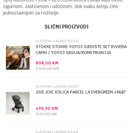
sigurnom, zaštićenom i udobnom, dok svaku šetnju čine
jednostavnijom za roditelje.
Ime/Nadimak
Kategorija
Klasicna i lagana kolica
SLIČNI PROIZVODI
Brendovi
Chipolino
KLASICNA I LAGANA KOLICA
Email
STOKKE STOKKE YOYO3 SJEDISTE SET RIVIERA
CAPRI I YOYO3 SASIJA/KONSTRUKCIJA
BLACK...
808,00
KM
Poruka
1.078,00
KM
KLASICNA I LAGANA KOLICA
JOIE JOIE KOLICA PARCEL LX EVERGREEN 49687
499,90
KM
Anti-spam zaštita - izračunajte koliko je 2 + 3 :
599,90
KM
POŠALJI
KLASICNA I LAGANA KOLICA