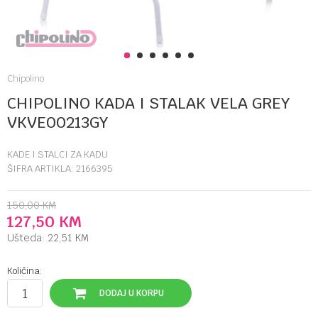
1
2
3
4
5
6
Chipolino
CHIPOLINO KADA I STALAK VELA GREY
VKVE00213GY
KADE I STALCI ZA KADU
ŠIFRA ARTIKLA:
2166395
150,00
KM
127,50
KM
Ušteda:
22,51
KM
Količina:
DODAJ U KORPU