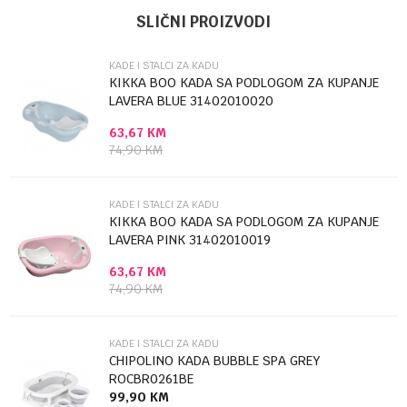
Ime/Nadimak
Kategorija
Kade i stalci za kadu
SLIČNI PROIZVODI
Brendovi
Chipolino
KADE I STALCI ZA KADU
Email
KIKKA BOO KADA SA PODLOGOM ZA KUPANJE
LAVERA BLUE 31402010020
63,67
KM
Poruka
74,90
KM
KADE I STALCI ZA KADU
KIKKA BOO KADA SA PODLOGOM ZA KUPANJE
LAVERA PINK 31402010019
63,67
KM
Anti-spam zaštita - izračunajte koliko je 2 + 3 :
74,90
KM
POŠALJI
KADE I STALCI ZA KADU
CHIPOLINO KADA BUBBLE SPA GREY
ROCBR0261BE
99,90
KM