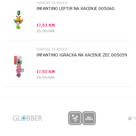
IGRAČKE ZA KOLICA
INFANTINO LEPTIR NA KACENJE 005060
17,52
KM
Anti-spam zaštita - izračunajte koliko je 2 + 3 :
21,90
KM
POŠALJI
IGRAČKE ZA KOLICA
INFANTINO IGRACKA NA KACENJE ZEC 005059
17,52
KM
21,90
KM