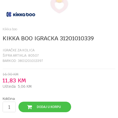
Kikka boo
KIKKA BOO IGRACKA 31201010339
IGRAČKE ZA KOLICA
ŠIFRA ARTIKLA:
80507
BARKOD:
3801201013397
16,90
KM
11,83
KM
Ušteda:
5,06
KM
Količina:
DODAJ U KORPU