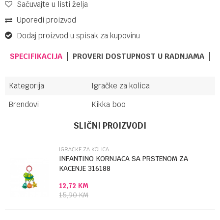
Sačuvajte u listi želja
Uporedi proizvod
Dodaj proizvod u spisak za kupovinu
SPECIFIKACIJA
PROVERI DOSTUPNOST U RADNJAMA
Kategorija
Igračke za kolica
Brendovi
Kikka boo
Ime/Nadimak
SLIČNI PROIZVODI
IGRAČKE ZA KOLICA
Email
INFANTINO KORNJACA SA PRSTENOM ZA
KACENJE 316188
12,72
KM
Poruka
15,90
KM