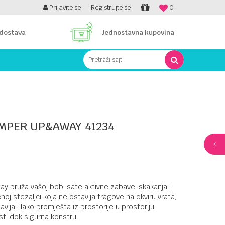
SIGURNO PLAĆANJE PLATNIM KARTICAMA!
Prijavite se
Registrujte se
0
PLA
 dostava
Jednostavna kupovina
Pretraži sajt
MPER UP&AWAY 41234
pruža vašoj bebi sate aktivne zabave, skakanja i
ičnoj stezaljci koja ne ostavlja tragove na okviru vrata,
lja i lako premješta iz prostorije u prostoriju.
t, dok sigurna konstru
...