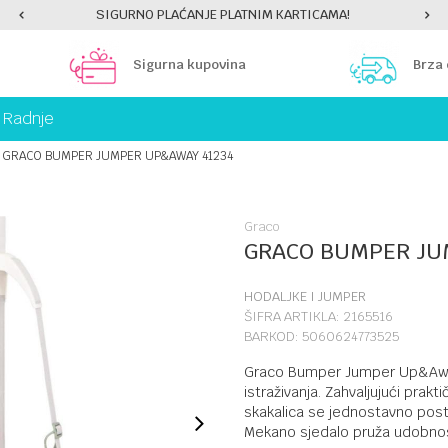
PLATI UNICREDIT KARTICOM NA RATE!
Sigurna kupovina
Brza
Radnje
GRACO BUMPER JUMPER UP&AWAY 41234
Graco
GRACO BUMPER JU
HODALJKE I JUMPER
ŠIFRA ARTIKLA:
2165516
BARKOD:
5060624773525
Graco Bumper Jumper Up&Away 
istraživanja. Zahvaljujući prakt
skakalica se jednostavno postav
Mekano sjedalo pruža udobnos