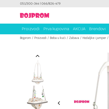
051/300-344 | 066/826-479
SIGURNO PLAĆANJE PLATNIM KARTICAMA!
Proizvodi
Prva kupovina
AKCIJA
Brendovi
Bojprom
Proizvodi
Beba u kući
Zabava
Hodaljke i jumper