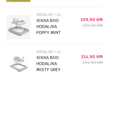
140CM
TRAMPJ024BL
HODALJKE I JUMPER
109,90
KM
KIKKA BOO
139,90
KM
HODALJKA
POPPY MINT
31005030103
HODALJKE I JUMPER
124,90
KM
KIKKA BOO
154,90
KM
HODALJKA
MISTY GREY
2023
31005030094