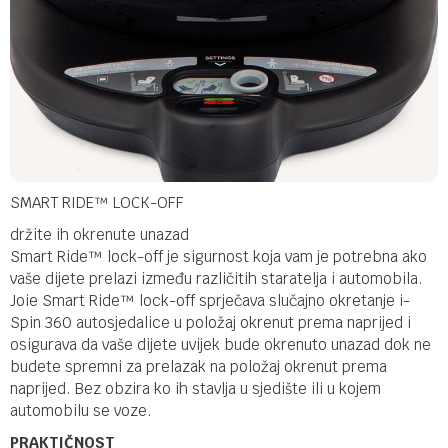
SMART RIDE™ LOCK-OFF
držite ih okrenute unazad
Smart Ride™ lock-off je sigurnost koja vam je potrebna ako
vaše dijete prelazi između različitih staratelja i automobila.
Joie Smart Ride™ lock-off sprječava slučajno okretanje i-
Spin 360 autosjedalice u položaj okrenut prema naprijed i
osigurava da vaše dijete uvijek bude okrenuto unazad dok ne
budete spremni za prelazak na položaj okrenut prema
naprijed. Bez obzira ko ih stavlja u sjedište ili u kojem
automobilu se voze.
PRAKTIČNOST