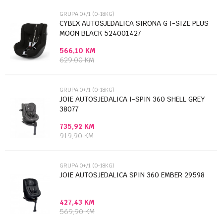
Brendovi
JOIE
GRUPA 0+/1 (0-18KG)
Email
CYBEX AUTOSJEDALICA SIRONA G I-SIZE PLUS
MOON BLACK 524001427
566,10
KM
Poruka
629,00
KM
GRUPA 0+/1 (0-18KG)
JOIE AUTOSJEDALICA I-SPIN 360 SHELL GREY
38077
735,92
KM
Anti-spam zaštita - izračunajte koliko je 6 - 1 :
919,90
KM
POŠALJI
GRUPA 0+/1 (0-18KG)
JOIE AUTOSJEDALICA SPIN 360 EMBER 29598
427,43
KM
569,90
KM