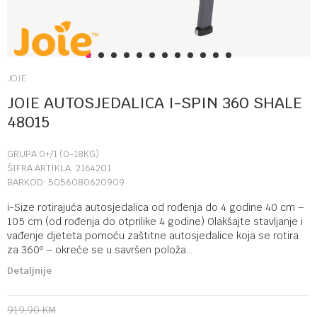
1
2
3
4
5
6
7
8
9
10
11
12
JOIE
JOIE AUTOSJEDALICA I-SPIN 360 SHALE
48015
GRUPA 0+/1 (0-18KG)
ŠIFRA ARTIKLA:
2164201
BARKOD:
5056080620909
i-Size rotirajuća autosjedalica od rođenja do 4 godine 40 cm –
105 cm (od rođenja do otprilike 4 godine) Olakšajte stavljanje i
vađenje djeteta pomoću zaštitne autosjedalice koja se rotira
za 360º – okreće se u savršen položa
...
Detaljnije
919,90
KM