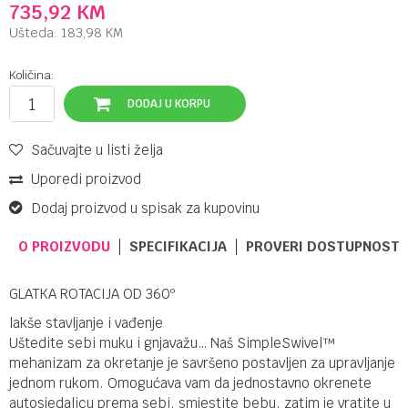
735,92
KM
Ušteda:
183,98
KM
Količina:
DODAJ U KORPU
Sačuvajte u listi želja
Uporedi proizvod
Dodaj proizvod u spisak za kupovinu
O PROIZVODU
SPECIFIKACIJA
PROVERI DOSTUPNOST 
GLATKA ROTACIJA OD 360º
lakše stavljanje i vađenje
Uštedite sebi muku i gnjavažu… Naš SimpleSwivel™
mehanizam za okretanje je savršeno postavljen za upravljanje
jednom rukom. Omogućava vam da jednostavno okrenete
autosjedalicu prema sebi, smjestite bebu, zatim je vratite u