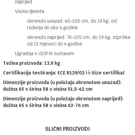
naprijed
Visina djeteta:
okrenuto unazad: 40-105 cm, do 19 kg, od
rođenja do oko 4 godine
okrenuto naprijed: 76-105 cm, do 19 kg, otprilike
od 15 mjeseci do 4 godine
Ugradnja s ISOFIX sustavom
Težina proizvoda: 13,9 kg
Certifikacija testiranja: ECE R129/02 i i-Size certifikat
Dimenzije proizvoda (u položaju okrenutom unazad):
dužina 65 x širina 58 x visina 51,5-62 cm
Dimenzije proizvoda (u položaju okrenutom naprijed):
dužina 65 x širina 58 x visina 62-76 cm
Ime/Nadimak
Kategorija
Grupa 0+/1 (0-18kg)
SLIČNI PROIZVODI