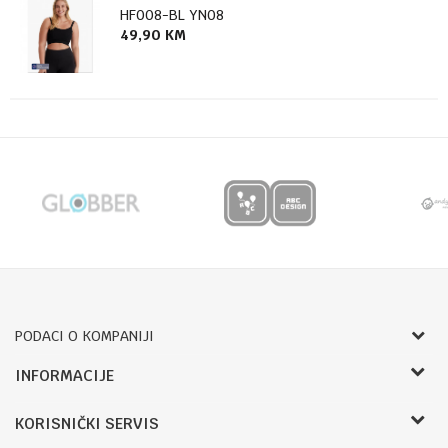
HF008-BL YN08
49,90
KM
PODACI O KOMPANIJI
Bojprom d.o.o.
INFORMACIJE
Radnje
Pave Radana 16
KORISNIČKI SERVIS
O nama
78000, Banja Luka, Bosna i Hercegovina