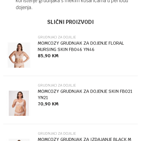
korištenje grudnjaka s mekim košaricama u periodu
dojenja.
UPUTSTVO ZA KORIŠĆENJE
Ime/Nadimak
Kategorija
Grudnjaci za dojilje
SLIČNI PROIZVODI
Preuzmite uputstvo
Brendovi
Carriwell
GRUDNJACI ZA DOJILJE
Email
MOMCOZY GRUDNJAK ZA DOJENJE FLORAL
NURSING SKIN FB046 YN46
85,90
KM
Poruka
GRUDNJACI ZA DOJILJE
MOMCOZY GRUDNJAK ZA DOJENJE SKIN FB021
YN21
70,90
KM
Anti-spam zaštita - izračunajte koliko je 6 - 1 :
Uživajte, razmjenjujte nježnost i ljubav maženjem i
druženjem s vašom bebom.
POŠALJI
GRUDNJACI ZA DOJILJE
MOMCOZY GRUDNJAK ZA IZDAJANJE BLACK M