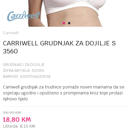
1
2
Carriwell
CARRIWELL GRUDNJAK ZA DOJILJE S
3560
GRUDNJACI ZA DOJILJE
ŠIFRA ARTIKLA:
50055
BARKOD:
6009704620518
Carriwell grudnjak za trudnice pomaže novim mamama da se
osjećaju ugodno i opušteno s promjenama kroz koje prolazi
njihovo tijelo.
26,90
KM
18,80
KM
Ušteda:
8,10
KM