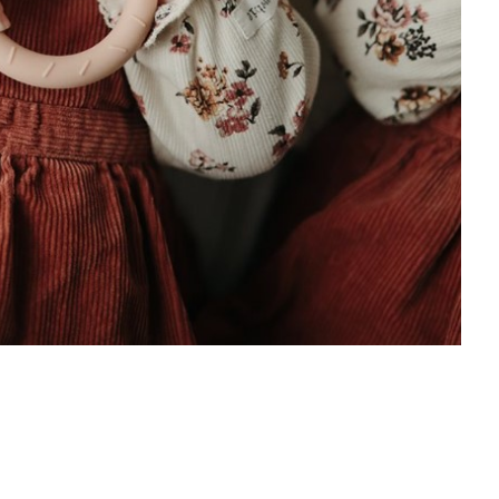
Glodalice
MUSHIE
Email