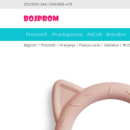
ICAMA!
051/300-344 | 066/826-479
PLATI UNICREDIT KARTICOM NA RATE!
Proizvodi
Prva kupovina
AKCIJA
Brendovi
Bojprom
Proizvodi
Hranjenje
Flašice,cucle
Glodalice
MUS