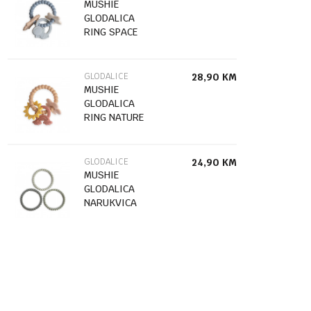
MUSHIE
GLODALICA
RING SPACE
101323
GLODALICE
28,90
KM
MUSHIE
GLODALICA
RING NATURE
101321
GLODALICE
24,90
KM
MUSHIE
GLODALICA
NARUKVICA
PEARL GREEN
TEA/COOL
GRAY/SEA
SALT
2570323