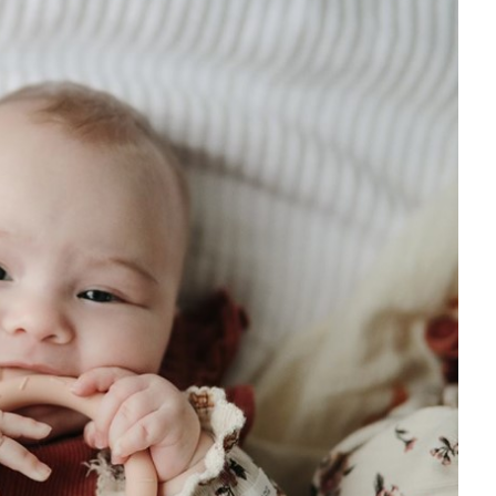
10,32
KM
INFANTINO
12,90
KM
KLJUCEVI
GLODALICA
216570
GLODALICE
7,92
KM
INFANTINO
9,90
KM
GLODALICA
216276
GLODALICE
27,12
KM
INFANTINO
33,90
KM
ZVECKA NA
KACENJE
216318