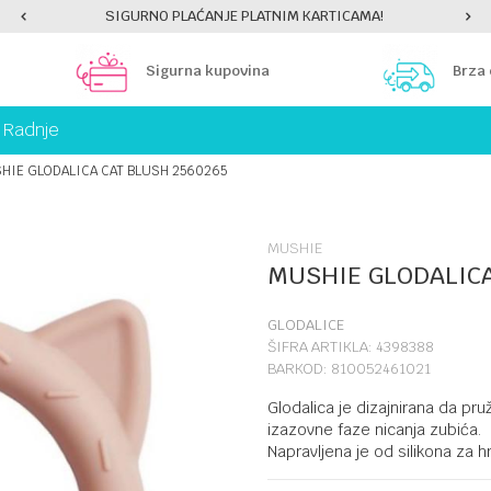
SIGURNO PLAĆANJE PLATNIM KARTICAMA!
Sigurna kupovina
Brza
Radnje
HIE GLODALICA CAT BLUSH 2560265
MUSHIE
MUSHIE GLODALICA
GLODALICE
ŠIFRA ARTIKLA:
4398388
BARKOD:
810052461021
Glodalica je dizajnirana da pr
izazovne faze nicanja zubića.
Napravljena je od silikona za hra