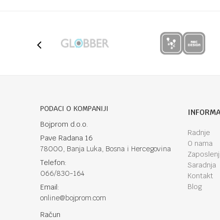
Preuzmite uputstvo
Poruka
Anti-spam zaštita - izračunajte koliko je 6 - 1 :
PODACI O KOMPANIJI
INFORMA
Bojprom d.o.o.
Radnje
Pave Radana 16
POŠALJI
O nama
78000, Banja Luka, Bosna i Hercegovina
Zaposlen
Telefon:
Saradnja
066/830-164
Kontakt
Blog
Email:
online@bojprom.com
Račun