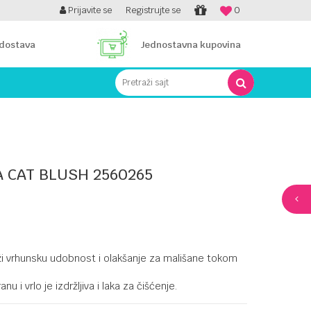
PLATI UNICREDIT KARTICOM NA RATE!
Prijavite se
Registrujte se
0
 dostava
Jednostavna kupovina
Pretraži sajt
 CAT BLUSH 2560265
uži vrhunsku udobnost i olakšanje za mališane tokom
nu i vrlo je izdržljiva i laka za čišćenje.