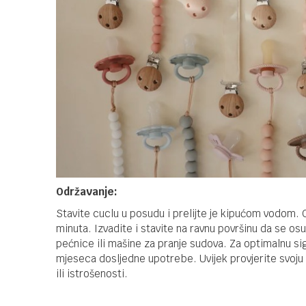
Održavanje:
Stavite cuclu u posudu i prelijte je kipućom vodom. 
minuta. Izvadite i stavite na ravnu površinu da se osu
pećnice ili mašine za pranje sudova. Za optimalnu s
mjeseca dosljedne upotrebe. Uvijek provjerite svoju 
ili istrošenosti.
Kategorija
Dude,varalice