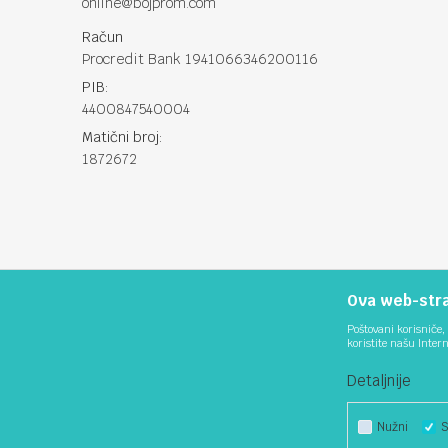
online@bojprom.com
Račun
Procredit Bank 1941066346200116
PIB:
4400847540004
Matični broj:
1872672
Ova web-stran
Poštovani korisniče, 
koristite našu Inter
Detaljnije
Nastojimo da budemo što precizniji u opisu proizvoda, prikazu sl
podrazumijeva da su do
Nužni
S