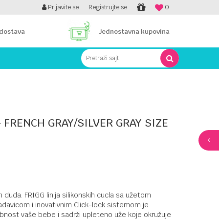
RTICOM NA RATE!
Prijavite se
Registrujte se
0
 dostava
Jednostavna kupovina
Pretraži sajt
 FRENCH GRAY/SILVER GRAY SIZE
 duda. FRIGG linija silikonskih cucla sa užetom
davicom i inovativnim Click-lock sistemom je
obnost vaše bebe i sadrži upleteno uže koje okružuje