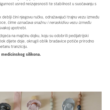
VARALICA
igurnost usred neizvjesnosti te stabilnost u suočavanju s
HAPPY PACI
SA
 deblji čini njegovu ručku, odražavajući trajnu vezu između
IGRACKOM
DUDE,VARALICE I DODACI
20,90
KM
vrpce, čime
označava snažnu i neraskidivu vezu između
AC136
FRIGG DUDA
svakoj upotrebi.
LITTLE
VIKING -
jeća na majčinu dojku, koju su odobrili pedijatrijski
CREAM/POWDER
 Dok dijete doje, okrugli oblik bradavice potiče prirodno
BLUE SIZE 2
etanu tranziciju.
101548
DUDE,VARALICE I DODACI
20,90
KM
FRIGG DUDA
 medicinskog silikona.
LITTLE
VIKING -
CREAM/POWDER
BLUE SIZE 1
101540