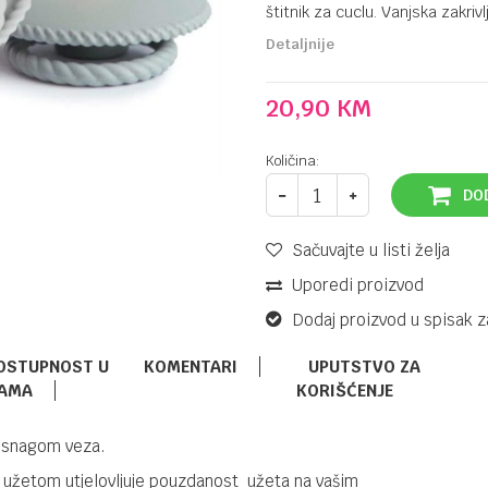
štitnik za cuclu. Vanjska zakr
Detaljnije
20,90
KM
Količina:
DO
Sačuvajte u listi želja
Uporedi proizvod
Dodaj proizvod u spisak z
OSTUPNOST U
KOMENTARI
UPUTSTVO ZA
AMA
KORIŠĆENJE
DUDE,VARALICE I DODACI
42,90
KM
i snagom veza.
DR BROWNS
DUDA
a užetom utjelovljuje pouzdanost užeta na vašim