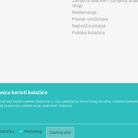
Zamjena veličine i zamjena artik
drugi
Reklamacije
Povrat sredstava
Najčešća pitanja
Politika kolačića
ica koristi kolačiće
naš sajt koristi cookies (kolačiće) u cilju poboljšanja korisničkog iskustva. Ukoliko nastavit
net prodavnicu slažete se sa upotrebom kolačića.
ika i samih cijena, ali ne možemo garantovati da su sve informacije kompletne i be
stupni u svakom trenutku. Raspoloživost robe možete provjeriti pozivom na 051/3
tatistika
Marketing
Saznaj više