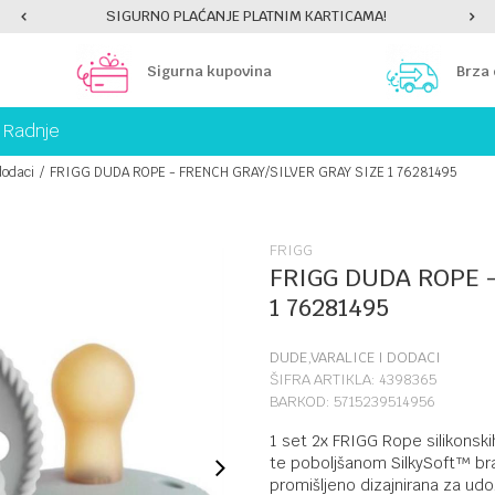
AĆANJE PLATNIM KARTICAMA!
PLATI UNICREDIT KA
Sigurna kupovina
Brza
Radnje
dodaci
FRIGG DUDA ROPE - FRENCH GRAY/SILVER GRAY SIZE 1 76281495
FRIGG
FRIGG DUDA ROPE -
1 76281495
DUDE,VARALICE I DODACI
ŠIFRA ARTIKLA:
4398365
BARKOD:
5715239514956
1 set 2x FRIGG Rope silikonskih
te poboljšanom SilkySoft™ bra
promišljeno dizajnirana za ud