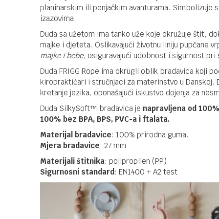
planinarskim ili penjačkim avanturama. Simbolizuje s
izazovima.
Duda sa užetom ima tanko uže koje okružuje štit, dok
majke i djeteta. Oslikavajući životnu liniju pupčane 
majke i bebe,
osiguravajući udobnost i sigurnost pri 
Duda FRIGG Rope ima okrugli oblik bradavica koji pods
kiropraktičari i stručnjaci za materinstvo u Danskoj.
kretanje jezika, oponašajući iskustvo dojenja za nesm
Duda SilkySoft™ bradavica je
napravljena od 100%
100% bez BPA, BPS, PVC-a i ftalata.
Materijal bradavice
: 100% prirodna guma.
Mjera bradavice
: 27 mm
Materijali štitnika
: polipropilen (PP)
Sigurnosni standard
: EN1400 + A2 test