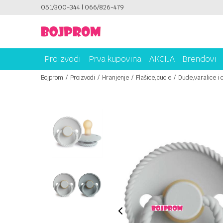
PLATI UNICREDIT KARTICOM NA RATE!
051/300-344 | 066/826-479
SIGURNO PL
Proizvodi
Prva kupovina
AKCIJA
Brendovi
Bojprom
Proizvodi
Hranjenje
Flašice,cucle
Dude,varalice i 