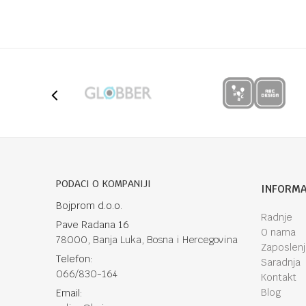
Brendovi
FRIGG
UPUTSTVO ZA KORIŠĆENJE
Ime/Nadimak
Preuzmite uputstvo
Poruka
Anti-spam zaštita - izračunajte koliko je 6 - 1 :
PODACI O KOMPANIJI
INFORMA
Bojprom d.o.o.
Radnje
Pave Radana 16
POŠALJI
O nama
78000, Banja Luka, Bosna i Hercegovina
Zaposlen
Telefon:
Saradnja
066/830-164
Kontakt
Blog
Email: