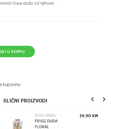
ivljenost čuva dudu od njihove
...
DAJ U KORPU
a kupovinu
SLIČNI PROIZVODI
DUDE,VARALICE I DODACI
29,90
KM
FRIGG DUDA
FLORAL