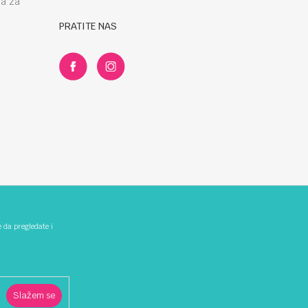
la za
PRATITE NAS
e da pregledate i
z grešaka. Svi artikli prikazani na sajtu su dio naše ponude i ne
00-344 ili 066/826-479.
Slažem se