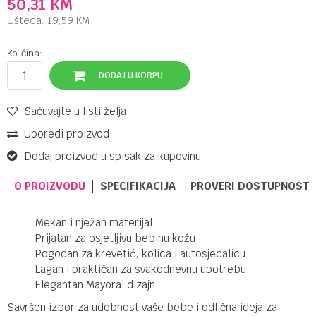
50,31
KM
Ušteda:
19,59
KM
Količina:
DODAJ U KORPU
Sačuvajte u listi želja
Uporedi proizvod
Dodaj proizvod u spisak za kupovinu
O PROIZVODU
SPECIFIKACIJA
PROVERI DOSTUPNOST 
Mekan i nježan materijal
Prijatan za osjetljivu bebinu kožu
Pogodan za krevetić, kolica i autosjedalicu
Lagan i praktičan za svakodnevnu upotrebu
Elegantan Mayoral dizajn
Savršen izbor za udobnost vaše bebe i odlična ideja za