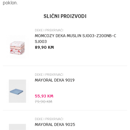
poklon.
Ime/Nadimak
Kategorija
Deke i prekrivači
SLIČNI PROIZVODI
Brendovi
Mayoral
DEKE I PREKRIVAČI
Email
MOMCOZY DEKA MUSLIN SJ003-Z200NB-C
SJ003
89,90
KM
Poruka
DEKE I PREKRIVAČI
MAYORAL DEKA 9019
55,93
KM
Anti-spam zaštita - izračunajte koliko je 2 + 3 :
79,90
KM
POŠALJI
DEKE I PREKRIVAČI
MAYORAL DEKA 9025