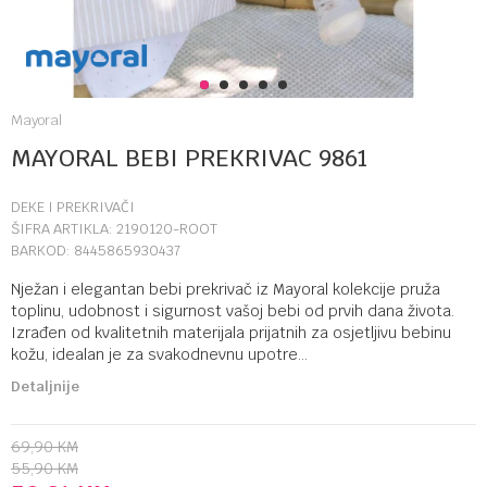
1
2
3
4
5
Mayoral
MAYORAL BEBI PREKRIVAC 9861
DEKE I PREKRIVAČI
ŠIFRA ARTIKLA:
2190120-ROOT
BARKOD:
8445865930437
Nježan i elegantan bebi prekrivač iz Mayoral kolekcije pruža
toplinu, udobnost i sigurnost vašoj bebi od prvih dana života.
Izrađen od kvalitetnih materijala prijatnih za osjetljivu bebinu
kožu, idealan je za svakodnevnu upotre
...
Detaljnije
69,90
KM
55,90
KM