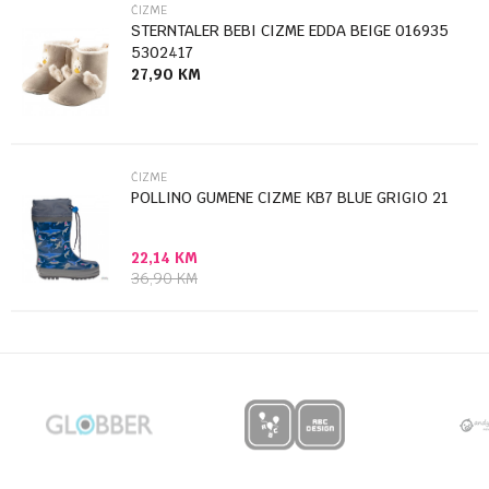
ČIZME
STERNTALER BEBI CIZME EDDA BEIGE 016935
5302417
27,90
KM
Anti-spam zaštita - izračunajte koliko je 4 + 1 :
POŠALJI
ČIZME
POLLINO GUMENE CIZME KB7 BLUE GRIGIO 21
22,14
KM
36,90
KM