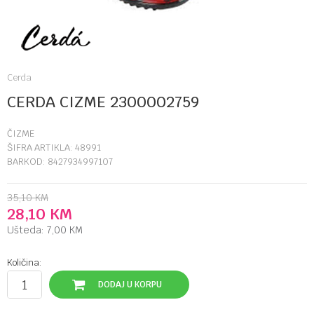
Cerda
CERDA CIZME 2300002759
ČIZME
ŠIFRA ARTIKLA:
48991
BARKOD:
8427934997107
35,10
KM
28,10
KM
Ušteda:
7,00
KM
Količina:
DODAJ U KORPU