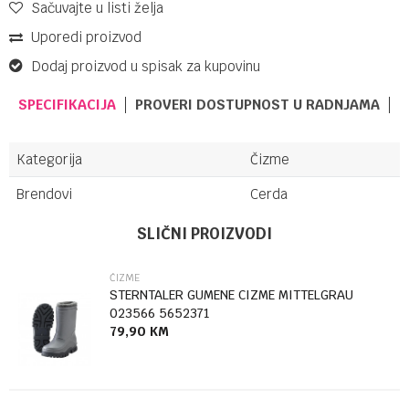
Sačuvajte u listi želja
Uporedi proizvod
Dodaj proizvod u spisak za kupovinu
SPECIFIKACIJA
PROVERI DOSTUPNOST U RADNJAMA
Kategorija
Čizme
Brendovi
Cerda
Ime/Nadimak
SLIČNI PROIZVODI
ČIZME
Email
STERNTALER GUMENE CIZME MITTELGRAU
023566 5652371
79,90
KM
Poruka