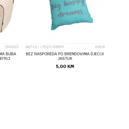
UPOREDI
2166522
JASTUCI I POZICIONERI
65616
MA BUBA
BEZ RASPOREDA PO BRENDOVIMA DJECIJI
 87912
JASTUK
5,00
KM
U
DODAJ U KORPU