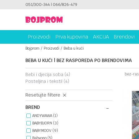
ICAMA!
051/300-344 | 066/826-479
PLATI UNICREDIT KARTICOM NA RATE!
Proizvodi
Prva kupovina
AKCIJA
Brendovi
Bojprom
Proizvodi
Beba u kući
BEBA U KUĆI | BEZ RASPOREDA PO BRENDOVIMA
bebi i djecija soba
(4)
bez-ras
posteljina i tekstil
(4)
Resetujte filtere
BREND
ANDYWAWA (1)
BABYBJORN (3)
BABYMOOV (9)
Babyono (5)