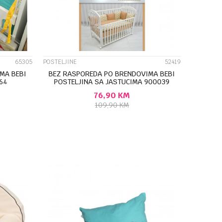
65305
POSTELJINE
52419
MA BEBI
BEZ RASPOREDA PO BRENDOVIMA BEBI
64
POSTELJINA SA JASTUCIMA 900039
76,90
KM
109,90
KM
U
DODAJ U KORPU