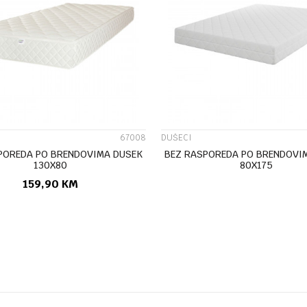
UPOREDI
UPOREDI
67008
DUŠECI
POREDA PO BRENDOVIMA DUSEK
BEZ RASPOREDA PO BRENDOVI
130X80
80X175
159,90
KM
DODAJ U KORPU
DODAJ U KORPU