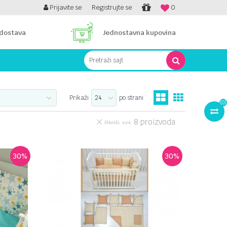
PLATI UNICREDIT KARTICOM NA RATE!
Prijavite se
Registrujte se
0
 dostava
Jednostavna kupovina
Pretraži sajt
Prikaži
po strani
(
0
)
8
proizvoda
Obriši sve
30
%
30
%
UPOREDI