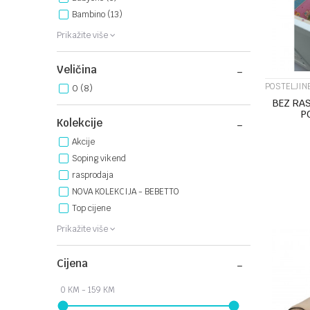
Bambino (13)
Prikažite više
Veličina
POSTELJIN
0
(8)
BEZ RA
P
Kolekcije
Akcije
Soping vikend
rasprodaja
NOVA KOLEKCIJA - BEBETTO
Top cijene
Prikažite više
Cijena