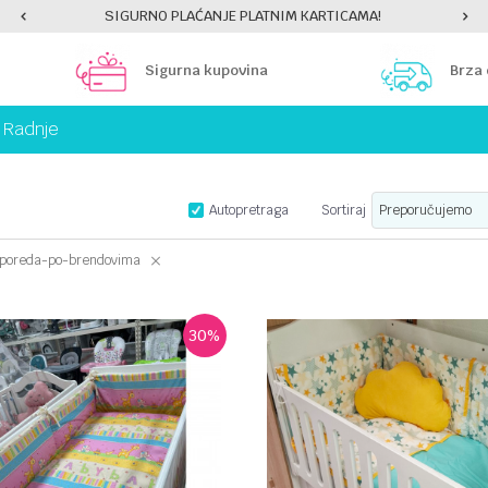
SIGURNO PLAĆANJE PLATNIM KARTICAMA!
Sigurna kupovina
Brza
Radnje
Autopretraga
Sortiraj
poreda-po-brendovima
30
%
UPOREDI
UPOREDI