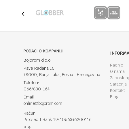
PODACI O KOMPANIJI
INFORMA
Bojprom d.o.o.
Radnje
Pave Radana 16
O nama
78000, Banja Luka, Bosna i Hercegovina
Zaposlen
Telefon:
Saradnja
066/830-164
Kontakt
Blog
Email:
online@bojprom.com
Račun
Procredit Bank 1941066346200116
PIB: