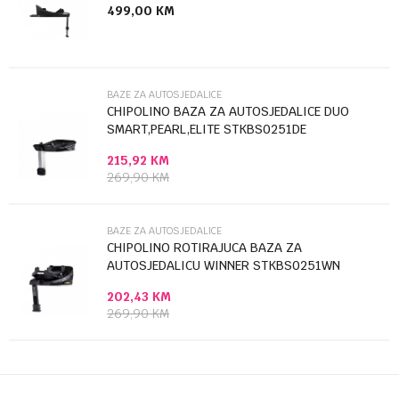
499,00
KM
Poruka
BAZE ZA AUTOSJEDALICE
CHIPOLINO BAZA ZA AUTOSJEDALICE DUO
SMART,PEARL,ELITE STKBS0251DE
215,92
KM
Anti-spam zaštita - izračunajte koliko je 6 - 1 :
269,90
KM
POŠALJI
BAZE ZA AUTOSJEDALICE
CHIPOLINO ROTIRAJUCA BAZA ZA
AUTOSJEDALICU WINNER STKBS0251WN
202,43
KM
269,90
KM