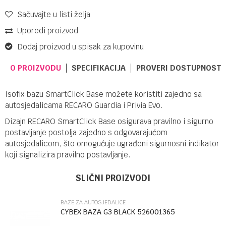
Sačuvajte u listi želja
Uporedi proizvod
Dodaj proizvod u spisak za kupovinu
O PROIZVODU
SPECIFIKACIJA
PROVERI DOSTUPNOST 
Isofix bazu SmartClick Base možete koristiti zajedno sa
autosjedalicama RECARO Guardia i Privia Evo.
Dizajn RECARO SmartClick Base osigurava pravilno i sigurno
postavljanje postolja zajedno s odgovarajućom
autosjedalicom, što omogućuje ugrađeni sigurnosni indikator
koji signalizira pravilno postavljanje.
UPUTSTVO ZA KORIŠĆENJE
Ime/Nadimak
Kategorija
Baze za autosjedalice
SLIČNI PROIZVODI
Preuzmite uputstvo
Brendovi
Recaro
BAZE ZA AUTOSJEDALICE
Email
CYBEX BAZA G3 BLACK 526001365