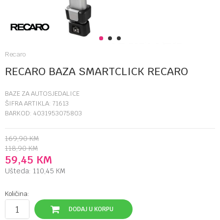
1
2
3
Recaro
RECARO BAZA SMARTCLICK RECARO
BAZE ZA AUTOSJEDALICE
ŠIFRA ARTIKLA:
71613
BARKOD:
4031953075803
169,90
KM
118,90
KM
59,45
KM
Ušteda:
110,45
KM
Količina:
DODAJ U KORPU