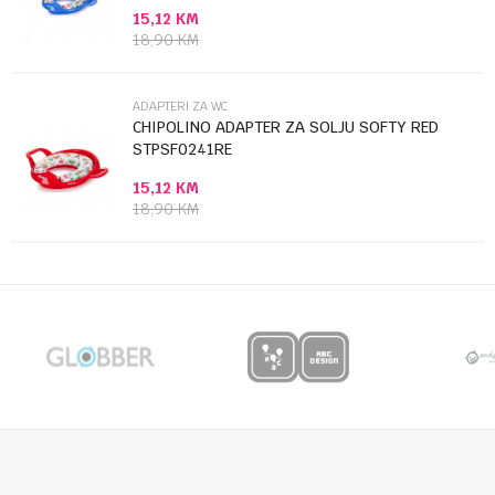
15,12
KM
Anti-spam zaštita - izračunajte koliko je 2 + 3 :
18,90
KM
POŠALJI
ADAPTERI ZA WC
CHIPOLINO ADAPTER ZA SOLJU SOFTY RED
STPSF0241RE
15,12
KM
18,90
KM