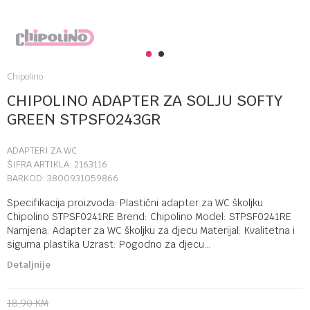
1
2
Chipolino
CHIPOLINO ADAPTER ZA SOLJU SOFTY
GREEN STPSF0243GR
ADAPTERI ZA WC
ŠIFRA ARTIKLA:
2163116
BARKOD:
3800931059866
Specifikacija proizvoda: Plastični adapter za WC školjku
Chipolino STPSF0241RE Brend: Chipolino Model: STPSF0241RE
Namjena: Adapter za WC školjku za djecu Materijal: Kvalitetna i
sigurna plastika Uzrast: Pogodno za djecu
...
Detaljnije
18,90
KM