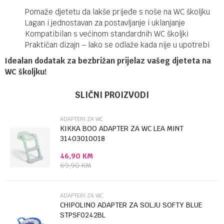
Pomaže djetetu da lakše prijeđe s noše na WC školjku
Lagan i jednostavan za postavljanje i uklanjanje
Kompatibilan s većinom standardnih WC školjki
Praktičan dizajn – lako se odlaže kada nije u upotrebi
Idealan dodatak za bezbrižan prijelaz vašeg djeteta na
WC školjku!
Ime/Nadimak
Kategorija
Adapteri za WC
SLIČNI PROIZVODI
Brendovi
Chipolino
ADAPTERI ZA WC
Email
KIKKA BOO ADAPTER ZA WC LEA MINT
31403010018
46,90
KM
Poruka
69,90
KM
ADAPTERI ZA WC
CHIPOLINO ADAPTER ZA SOLJU SOFTY BLUE
STPSF0242BL