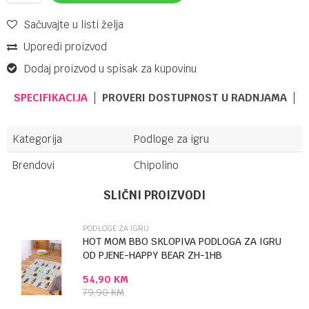
Sačuvajte u listi želja
Uporedi proizvod
Dodaj proizvod u spisak za kupovinu
SPECIFIKACIJA
PROVERI DOSTUPNOST U RADNJAMA
Kategorija
Podloge za igru
Brendovi
Chipolino
UPUTSTVO ZA KORIŠĆENJE
Ime/Nadimak
SLIČNI PROIZVODI
Preuzmite uputstvo
PODLOGE ZA IGRU
Email
HOT MOM BBO SKLOPIVA PODLOGA ZA IGRU
OD PJENE-HAPPY BEAR ZH-1HB
54,90
KM
Poruka
79,90
KM