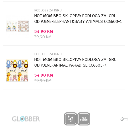
PODLOGE ZA IGRU
HOT MOM BBO SKLOPIVA PODLOGA ZA IGRU
OD PJENE-ELEPHANT&BABY ANIMALS CC6603-1
54,90
KM
Anti-spam zaštita - izračunajte koliko je 4 + 1 :
79,90
KM
POŠALJI
PODLOGE ZA IGRU
HOT MOM BBO SKLOPIVA PODLOGA ZA IGRU
OD PJENE-ANIMAL PARADISE CC6603-4
54,90
KM
79,90
KM