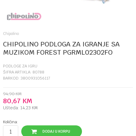
Chipolino
CHIPOLINO PODLOGA ZA IGRANJE SA
MUZIKOM FOREST PGRML02302FO
PODLOGE ZA IGRU
ŠIFRA ARTIKLA:
80788
BARKOD:
3800931056117
94,90
KM
80,67
KM
Ušteda:
14,23
KM
Količina:
DODAJ U KORPU