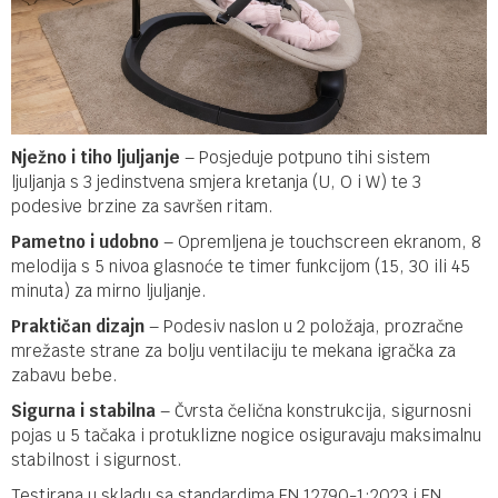
Nježno i tiho ljuljanje
– Posjeduje potpuno tihi sistem
ljuljanja s 3 jedinstvena smjera kretanja (U, O i W) te 3
podesive brzine za savršen ritam.
Pametno i udobno
– Opremljena je touchscreen ekranom, 8
melodija s 5 nivoa glasnoće te timer funkcijom (15, 30 ili 45
minuta) za mirno ljuljanje.
Praktičan dizajn
– Podesiv naslon u 2 položaja, prozračne
mrežaste strane za bolju ventilaciju te mekana igračka za
zabavu bebe.
Sigurna i stabilna
– Čvrsta čelična konstrukcija, sigurnosni
pojas u 5 tačaka i protuklizne nogice osiguravaju maksimalnu
stabilnost i sigurnost.
Testirana u skladu sa standardima EN 12790-1:2023 i EN