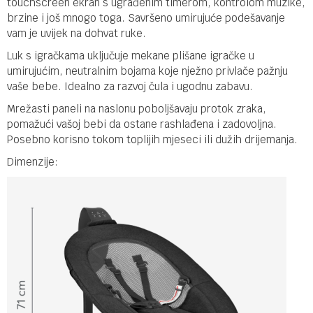
touchscreen ekran s ugrađenim timerom, kontrolom muzike,
brzine i još mnogo toga. Savršeno umirujuće podešavanje
vam je uvijek na dohvat ruke.
Luk s igračkama uključuje mekane plišane igračke u
umirujućim, neutralnim bojama koje nježno privlače pažnju
vaše bebe. Idealno za razvoj čula i ugodnu zabavu.
Mrežasti paneli na naslonu poboljšavaju protok zraka,
pomažući vašoj bebi da ostane rashlađena i zadovoljna.
Posebno korisno tokom toplijih mjeseci ili dužih drijemanja.
Dimenzije: