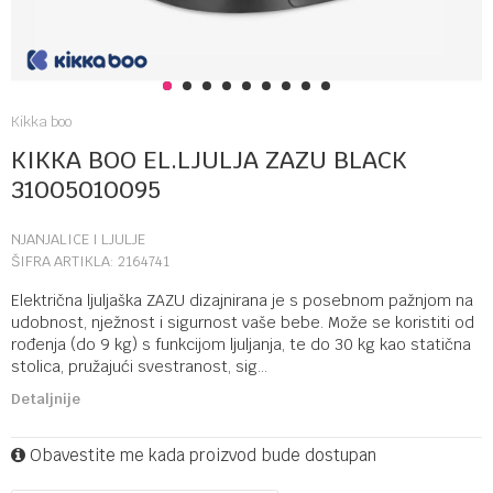
1
2
3
4
5
6
7
8
9
Kikka boo
KIKKA BOO EL.LJULJA ZAZU BLACK
31005010095
NJANJALICE I LJULJE
ŠIFRA ARTIKLA:
2164741
Električna ljuljaška ZAZU dizajnirana je s posebnom pažnjom na
udobnost, nježnost i sigurnost vaše bebe. Može se koristiti od
rođenja (do 9 kg) s funkcijom ljuljanja, te do 30 kg kao statična
stolica, pružajući svestranost, sig
...
Detaljnije
Obavestite me kada proizvod bude dostupan