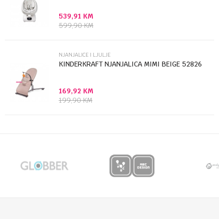
539,91
KM
Anti-spam zaštita - izračunajte koliko je 2 + 3 :
599,90
KM
POŠALJI
NJANJALICE I LJULJE
KINDERKRAFT NJANJALICA MIMI BEIGE 52826
169,92
KM
199,90
KM