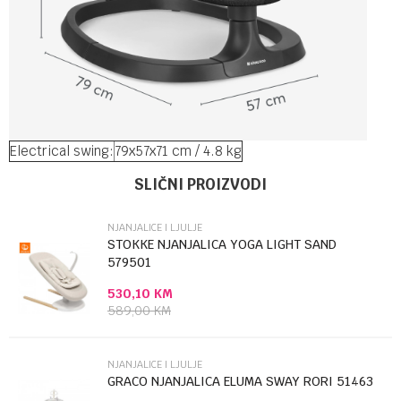
Electrical swing:
79x57x71 cm / 4.8 kg
Ime/Nadimak
Kategorija
Njanjalice i ljulje
SLIČNI PROIZVODI
Brendovi
Kikka boo
NJANJALICE I LJULJE
Email
STOKKE NJANJALICA YOGA LIGHT SAND
579501
530,10
KM
Poruka
589,00
KM
NJANJALICE I LJULJE
GRACO NJANJALICA ELUMA SWAY RORI 51463