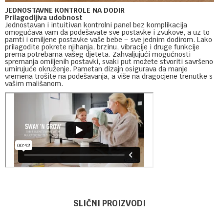
JEDNOSTAVNE KONTROLE NA DODIR
Prilagodljiva udobnost
Jednostavan i intuitivan kontrolni panel bez komplikacija
omogućava vam da podešavate sve postavke i zvukove, a uz to
pamti i omiljene postavke vaše bebe – sve jednim dodirom. Lako
prilagodite pokrete njihanja, brzinu, vibracije i druge funkcije
prema potrebama vašeg djeteta. Zahvaljujući mogućnosti
spremanja omiljenih postavki, svaki put možete stvoriti savršeno
umirujuće okruženje. Pametan dizajn osigurava da manje
vremena trošite na podešavanja, a više na dragocjene trenutke s
vašim mališanom.
Ime/Nadimak
Kategorija
Njanjalice i ljulje
SLIČNI PROIZVODI
Brendovi
Graco