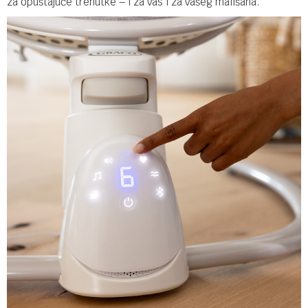
za opuštajuće trenutke – i za vas i za vašeg mališana.