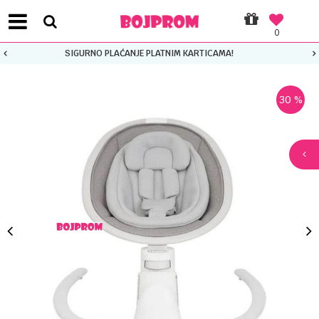
0
PLATI UNICREDIT KARTICOM NA RATE!
30
%