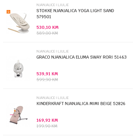
NJANJALICE I LJULJE
Email
STOKKE NJANJALICA YOGA LIGHT SAND
579501
530,10
KM
Poruka
589,00
KM
NJANJALICE I LJULJE
GRACO NJANJALICA ELUMA SWAY RORI 51463
539,91
KM
Anti-spam zaštita - izračunajte koliko je 9 - 4 :
599,90
KM
POŠALJI
NJANJALICE I LJULJE
KINDERKRAFT NJANJALICA MIMI BEIGE 52826
169,92
KM
199,90
KM