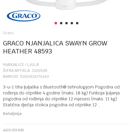
1
2
3
4
5
Graco
GRACO NJANJALICA SWAYN GROW
HEATHER 48593
NJANJALICE I LJULJE
ŠIFRA ARTIKLA:
2165528
BARKOD:
5060624774140
3-u-1 tiha ljuljaška s Bluetooth® tehnologijom Pogodna od
rođenja do otprilike 4 godine (maks. 18 kg) Funkcija ljuljanja
pogodna od rođenja do otprilike 12 mjeseci (maks. 11 kg)
Statična dječija stolica pogodna od otprilike 12
...
Detaljnije
469,90
KM