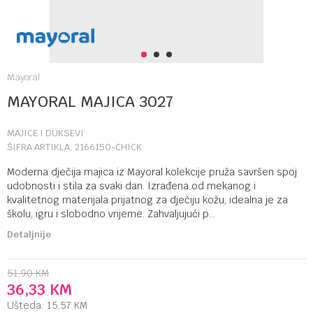
1
2
3
Mayoral
MAYORAL MAJICA 3027
MAJICE I DUKSEVI
ŠIFRA ARTIKLA:
2166150-CHICK
Moderna dječija majica iz Mayoral kolekcije pruža savršen spoj
udobnosti i stila za svaki dan. Izrađena od mekanog i
kvalitetnog materijala prijatnog za dječiju kožu, idealna je za
školu, igru i slobodno vrijeme. Zahvaljujući p
...
Detaljnije
51,90
KM
36,33
KM
Ušteda:
15,57
KM