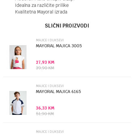
Idealna za različite prilike
Kvalitetna Mayoral izrada
Ime/Nadimak
Kategorija
Majice i duksevi
SLIČNI PROIZVODI
Brendovi
Mayoral
MAJICE I DUKSEVI
Email
MAYORAL MAJICA 3005
27,93
KM
Poruka
39,90
KM
MAJICE I DUKSEVI
MAYORAL MAJICA 6165
36,33
KM
Anti-spam zaštita - izračunajte koliko je 9 - 4 :
51,90
KM
POŠALJI
MAJICE I DUKSEVI