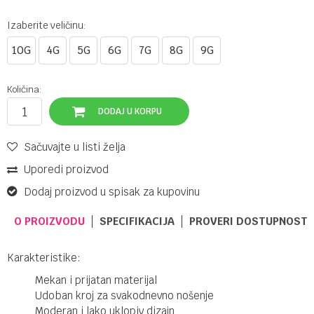
Izaberite veličinu:
10G
4G
5G
6G
7G
8G
9G
Količina:
DODAJ U KORPU
Sačuvajte u listi želja
Uporedi proizvod
Dodaj proizvod u spisak za kupovinu
O PROIZVODU
SPECIFIKACIJA
PROVERI DOSTUPNOST 
Karakteristike:
Mekan i prijatan materijal
Udoban kroj za svakodnevno nošenje
Moderan i lako uklopiv dizajn