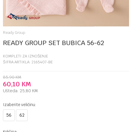
Ready Group
READY GROUP SET BUBICA 56-62
KOMPLETI ZA IZNOŠENJE
ŠIFRA ARTIKLA:
2165407-BE
85,90
KM
60,10
KM
Ušteda:
25,80
KM
Izaberite veličinu:
56
62
Količina: