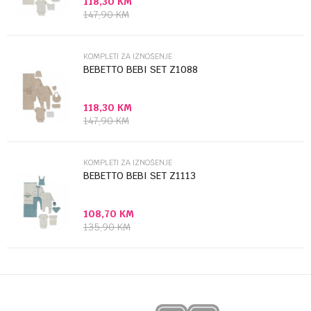
118,30
KM
Poruka
147,90
KM
KOMPLETI ZA IZNOŠENJE
BEBETTO BEBI SET Z1088
118,30
KM
Anti-spam zaštita - izračunajte koliko je 9 - 4 :
147,90
KM
POŠALJI
KOMPLETI ZA IZNOŠENJE
BEBETTO BEBI SET Z1113
108,70
KM
135,90
KM