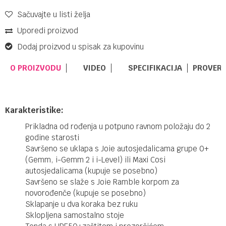
Sačuvajte u listi želja
Uporedi proizvod
Dodaj proizvod u spisak za kupovinu
O PROIZVODU
VIDEO
SPECIFIKACIJA
PROVERI
Karakteristike:
Prikladna od rođenja u potpuno ravnom položaju do 2
godine starosti
Savršeno se uklapa s Joie autosjedalicama grupe 0+
(Gemm, i-Gemm 2 i i-Level) ili Maxi Cosi
autosjedalicama (kupuje se posebno)
Savršeno se slaže s Joie Ramble korpom za
novorođenče (kupuje se posebno)
Sklapanje u dva koraka bez ruku
Sklopljena samostalno stoje