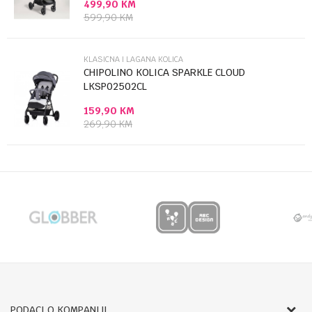
499,90
KM
Anti-spam zaštita - izračunajte koliko je 6 - 1 :
599,90
KM
POŠALJI
KLASICNA I LAGANA KOLICA
CHIPOLINO KOLICA SPARKLE CLOUD
LKSP02502CL
159,90
KM
269,90
KM
PODACI O KOMPANIJI