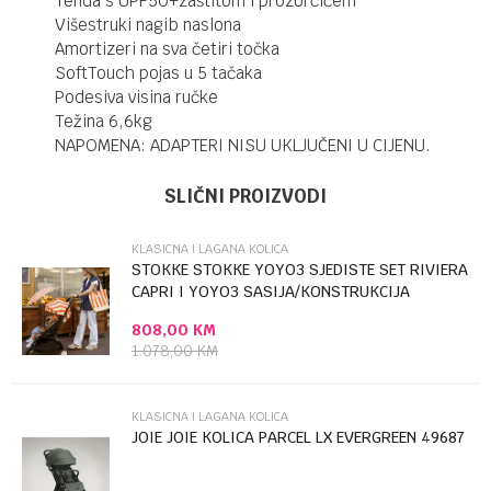
Tenda s UPF50+zaštitom i prozorčićem
Višestruki nagib naslona
Amortizeri na sva četiri točka
SoftTouch pojas u 5 tačaka
Podesiva visina ručke
Težina 6,6kg
NAPOMENA: ADAPTERI NISU UKLJUČENI U CIJENU.
UPUTSTVO ZA KORIŠĆENJE
Ime/Nadimak
Kategorija
Klasicna i lagana kolica
SLIČNI PROIZVODI
Preuzmite uputstvo
Brendovi
JOIE
KLASICNA I LAGANA KOLICA
Email
STOKKE STOKKE YOYO3 SJEDISTE SET RIVIERA
CAPRI I YOYO3 SASIJA/KONSTRUKCIJA
BLACK...
808,00
KM
Poruka
1.078,00
KM
KLASICNA I LAGANA KOLICA
JOIE JOIE KOLICA PARCEL LX EVERGREEN 49687