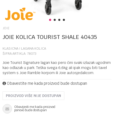
1
2
3
4
JOIE
JOIE KOLICA TOURIST SHALE 40435
KLASICNA I LAGANA KOLICA
ŠIFRA ARTIKLA:
78073
Joie Tourist Signature lagan kao pero čini svaki izlazak ugodnim
kao odlazak u park. Teška svega 6,6kg ali ipak mogu biti tavel
system s Joie Ramble korpom ili Joie autosjedalicom.
Obavestite me kada proizvod bude dostupan
PROIZVOD VIŠE NIJE DOSTUPAN
Obavijesti me kada proizvod
ponovo bude dostupan