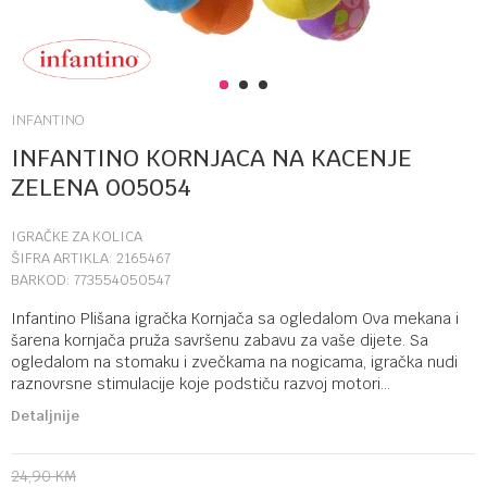
1
2
3
INFANTINO
INFANTINO KORNJACA NA KACENJE
ZELENA 005054
IGRAČKE ZA KOLICA
ŠIFRA ARTIKLA:
2165467
BARKOD:
773554050547
Infantino Plišana igračka Kornjača sa ogledalom Ova mekana i
šarena kornjača pruža savršenu zabavu za vaše dijete. Sa
ogledalom na stomaku i zvečkama na nogicama, igračka nudi
raznovrsne stimulacije koje podstiču razvoj motori
...
Detaljnije
24,90
KM