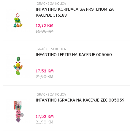
IGRAČKE ZA KOLICA
Email
INFANTINO KORNJACA SA PRSTENOM ZA
KACENJE 316188
12,72
KM
Poruka
15,90
KM
IGRAČKE ZA KOLICA
INFANTINO LEPTIR NA KACENJE 005060
17,52
KM
Anti-spam zaštita - izračunajte koliko je 9 - 4 :
21,90
KM
POŠALJI
IGRAČKE ZA KOLICA
INFANTINO IGRACKA NA KACENJE ZEC 005059
17,52
KM
21,90
KM