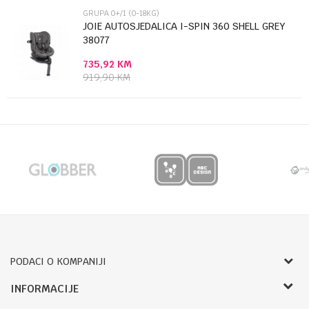
POŠALJI
GRUPA 0+/1 (0-18KG)
JOIE AUTOSJEDALICA I-SPIN 360 SHELL GREY
38077
735,92
KM
919,90
KM
PODACI O KOMPANIJI
Bojprom d.o.o.
INFORMACIJE