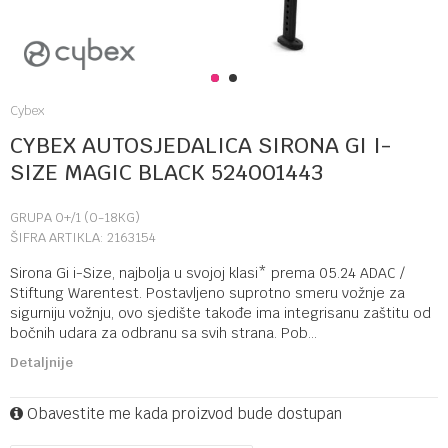
1
2
Cybex
CYBEX AUTOSJEDALICA SIRONA GI I-
SIZE MAGIC BLACK 524001443
GRUPA 0+/1 (0-18KG)
ŠIFRA ARTIKLA:
2163154
Sirona Gi i-Size, najbolja u svojoj klasi* prema 05.24 ADAC /
Stiftung Warentest. Postavljeno suprotno smeru vožnje za
sigurniju vožnju, ovo sjedište takođe ima integrisanu zaštitu od
bočnih udara za odbranu sa svih strana. Pob
...
Detaljnije
Obavestite me kada proizvod bude dostupan