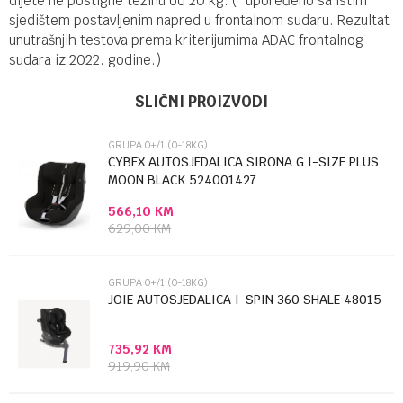
dijete ne postigne težinu od 20 kg. (*upoređeno sa istim
sjedištem postavljenim napred u frontalnom sudaru. Rezultat
unutrašnjih testova prema kriterijumima ADAC frontalnog
sudara iz 2022. godine.)
Ime/Nadimak
Kategorija
Grupa 0+/1 (0-18kg)
SLIČNI PROIZVODI
Brendovi
Cybex
GRUPA 0+/1 (0-18KG)
Email
CYBEX AUTOSJEDALICA SIRONA G I-SIZE PLUS
MOON BLACK 524001427
566,10
KM
Poruka
629,00
KM
GRUPA 0+/1 (0-18KG)
JOIE AUTOSJEDALICA I-SPIN 360 SHALE 48015
735,92
KM
Anti-spam zaštita - izračunajte koliko je 9 - 4 :
919,90
KM