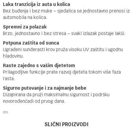
Laka tranzicija iz auta u kolica
Bez buđenja i bez muke – sjedalica se jednostavno prenosi iz
automobila na kolica.
Spremni za polazak
Brzo, jednostavno i bez stresa – svaki izlazak postaje lakši.
Potpuna zaštita od sunca
Ugrađeni sunđerasti krov pruža visoku UV zaštitu i ugodnu
hladovinu.
Raste zajedno s vašim djetetom
Prilagodljive funkcije prate razvoj djeteta tokom više faza
rasta.
Sigurno putovanje i za najmanje bebe
Dizajnirana da pruži maksimalnu sigurnost i podršku
novorođenčadi od prvog dana.
Ime/Nadimak
Kategorija
Grupa 0+ (0-13kg)
SLIČNI PROIZVODI