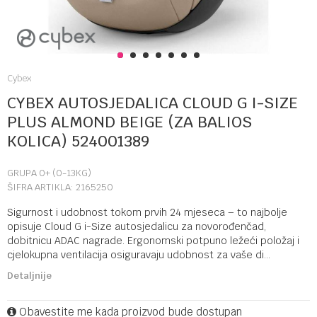
1
2
3
4
5
6
7
Cybex
CYBEX AUTOSJEDALICA CLOUD G I-SIZE
PLUS ALMOND BEIGE (ZA BALIOS
KOLICA) 524001389
GRUPA 0+ (0-13KG)
ŠIFRA ARTIKLA:
2165250
Sigurnost i udobnost tokom prvih 24 mjeseca – to najbolje
opisuje Cloud G i-Size autosjedalicu za novorođenčad,
dobitnicu ADAC nagrade. Ergonomski potpuno ležeći položaj i
cjelokupna ventilacija osiguravaju udobnost za vaše di
...
Detaljnije
Obavestite me kada proizvod bude dostupan