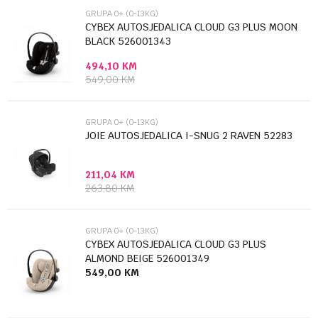
Brendovi
Cybex
GRUPA 0+ (0-13KG)
Email
CYBEX AUTOSJEDALICA CLOUD G3 PLUS MOON
BLACK 526001343
494,10
KM
Poruka
549,00
KM
GRUPA 0+ (0-13KG)
JOIE AUTOSJEDALICA I-SNUG 2 RAVEN 52283
211,04
KM
Anti-spam zaštita - izračunajte koliko je 4 + 1 :
263,80
KM
POŠALJI
GRUPA 0+ (0-13KG)
CYBEX AUTOSJEDALICA CLOUD G3 PLUS
ALMOND BEIGE 526001349
549,00
KM