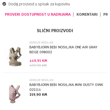
Dodaj proizvod u spisak za kupovinu
PROVERI DOSTUPNOST U RADNJAMA
KOMENTARI
PR
Ime/Nadimak
SLIČNI PROIZVODI
KENGUR NOSILJKE
Email
BABYBJORN BEBI NOSILJKA ONE AIR GRAY
BEIGE 098002
449,91
KM
Poruka
499,90
KM
KENGUR NOSILJKE
BABYBJORN BEBI NOSILJKA MINI DUSTY OINK
021114
219,90
KM
Anti-spam zaštita - izračunajte koliko je 9 - 4 :