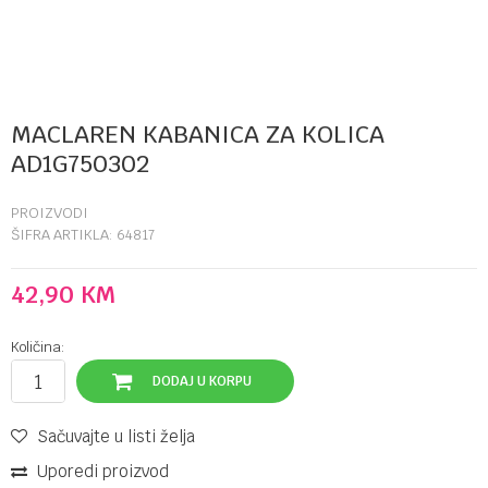
MACLAREN KABANICA ZA KOLICA
AD1G750302
PROIZVODI
ŠIFRA ARTIKLA:
64817
42,90
KM
Količina:
DODAJ U KORPU
Sačuvajte u listi želja
Uporedi proizvod