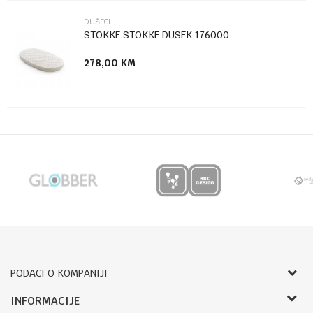
POŠALJI
DUŠECI
STOKKE STOKKE DUSEK 176000
278,00
KM
PODACI O KOMPANIJI
Bojprom d.o.o.
INFORMACIJE