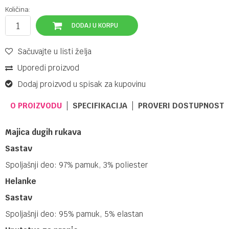
Količina:
DODAJ U KORPU
Sačuvajte u listi želja
Uporedi proizvod
Dodaj proizvod u spisak za kupovinu
O PROIZVODU
SPECIFIKACIJA
PROVERI DOSTUPNOST 
Majica dugih rukava
Sastav
Spoljašnji deo: 97% pamuk, 3% poliester
Helanke
Sastav
Spoljašnji deo: 95% pamuk, 5% elastan