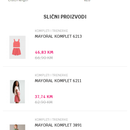
Ime/Nadimak
Kategorija
Kompleti i trenerke
SLIČNI PROIZVODI
Brendovi
Mayoral
KOMPLETI I TRENERKE
Email
MAYORAL KOMPLET 6213
46,83
KM
Poruka
66,90
KM
KOMPLETI I TRENERKE
MAYORAL KOMPLET 6211
37,74
KM
Anti-spam zaštita - izračunajte koliko je 4 + 1 :
62,90
KM
POŠALJI
KOMPLETI I TRENERKE
MAYORAL KOMPLET 3891