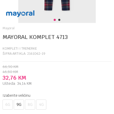
1
2
Mayoral
MAYORAL KOMPLET 4713
KOMPLETI I TRENERKE
ŠIFRA ARTIKLA:
2161062-19
66,90
KM
46,80
KM
32,76
KM
Ušteda:
34,14
KM
Izaberite veličinu:
6G
9G
8G
4G