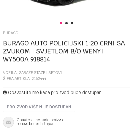
1
2
3
BURAGO
BURAGO AUTO POLICIJSKI 1:20 CRNI SA
ZVUKOM I SVJETLOM B/O WENYI
WY500A 918814
VOZILA, GARAŽE STAZE I SETOVI
ŠIFRA ARTIKLA:
2162444
Obavestite me kada proizvod bude dostupan
PROIZVOD VIŠE NIJE DOSTUPAN
Obavijesti me kada proizvod
ponovo bude dostupan