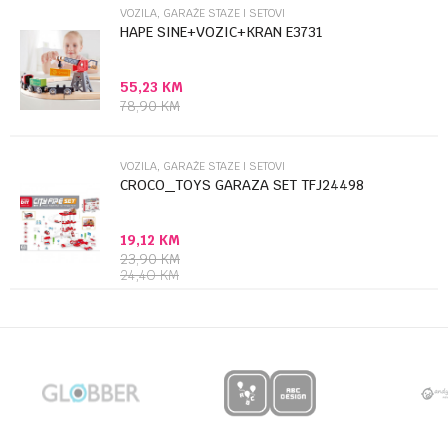
VOZILA, GARAŽE STAZE I SETOVI
HAPE SINE+VOZIC+KRAN E3731
55,23
KM
Anti-spam zaštita - izračunajte koliko je 9 - 4 :
78,90
KM
POŠALJI
VOZILA, GARAŽE STAZE I SETOVI
CROCO_TOYS GARAZA SET TFJ24498
19,12
KM
23,90
KM
24,40
KM