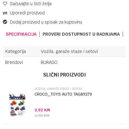
Sačuvajte u listi želja
Uporedi proizvod
Dodaj proizvod u spisak za kupovinu
SPECIFIKACIJA
PROVERI DOSTUPNOST U RADNJAMA
Kategorija
Vozila, garaže staze i setovi
Brendovi
BURAGO
Ime/Nadimak
SLIČNI PROIZVODI
VOZILA, GARAŽE STAZE I SETOVI
Email
CROCO_TOYS AUTO TAG89279
3,92
KM
Poruka
4,90
KM