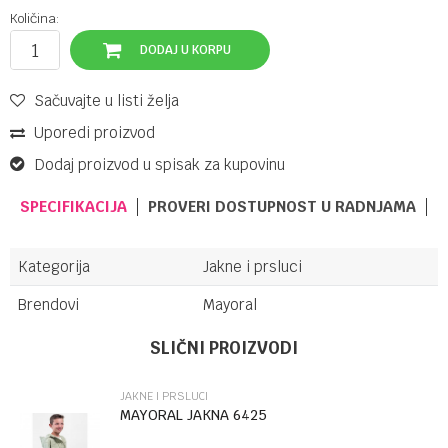
Količina:
DODAJ U KORPU
Sačuvajte u listi želja
Uporedi proizvod
Dodaj proizvod u spisak za kupovinu
SPECIFIKACIJA
PROVERI DOSTUPNOST U RADNJAMA
Kategorija
Jakne i prsluci
Brendovi
Mayoral
Ime/Nadimak
SLIČNI PROIZVODI
JAKNE I PRSLUCI
Email
MAYORAL JAKNA 6425