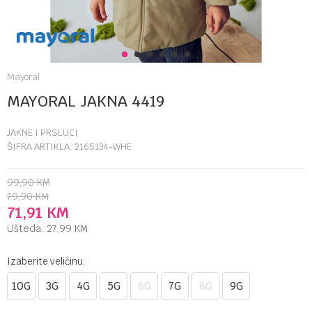
1
2
3
4
5
6
Mayoral
MAYORAL JAKNA 4419
JAKNE I PRSLUCI
ŠIFRA ARTIKLA:
2165134-WHE
99,90
KM
79,90
KM
71,91
KM
Ušteda:
27,99
KM
Izaberite veličinu:
10G
3G
4G
5G
6G
7G
8G
9G