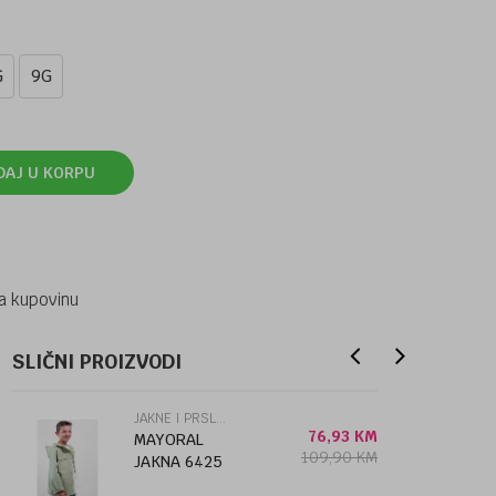
G
9G
DAJ U KORPU
a kupovinu
SLIČNI PROIZVODI
JAKNE I PRSLUCI
76,93
KM
MAYORAL
109,90
KM
JAKNA 6425