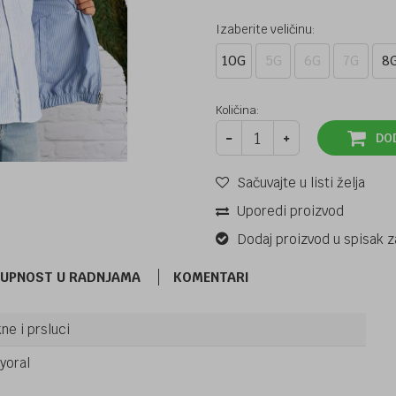
Izaberite veličinu:
10G
5G
6G
7G
8
Količina:
DO
Sačuvajte u listi želja
Uporedi proizvod
Dodaj proizvod u spisak z
TUPNOST U RADNJAMA
KOMENTARI
ne i prsluci
JAKNE I PRSLUCI
47,80
KM
MAYORAL
yoral
68,29
KM
JAKNA 3446