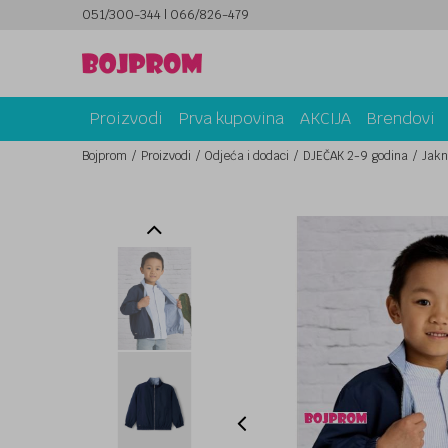
051/300-344 | 066/826-479
SIGURNO PLAĆANJE PLATNIM KARTICAMA!
Proizvodi
Prva kupovina
AKCIJA
Brendovi
Bojprom
Proizvodi
Odjeća i dodaci
DJEČAK 2-9 godina
Jakn