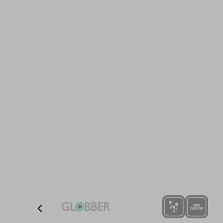
Ime/Nadimak
Poruka
Anti-spam zaštita - izračunajte koliko je 2 + 3 :
POŠALJI