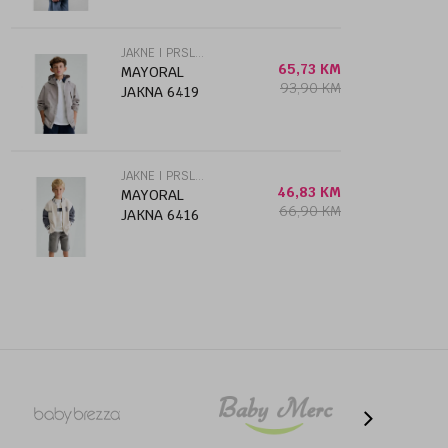
JAKNE I PRSLUCI
65,73
KM
MAYORAL
93,90
KM
JAKNA 6419
JAKNE I PRSLUCI
46,83
KM
MAYORAL
66,90
KM
JAKNA 6416