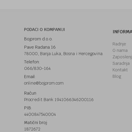
PODACI O KOMPANIJI
INFORMA
Bojprom d.o.o.
Radnje
Pave Radana 16
O nama
78000, Banja Luka, Bosna i Hercegovina
Zaposlen
Telefon:
Saradnja
066/830-164
Kontakt
Blog
Email:
online@bojprom.com
Račun
Procredit Bank 1941066346200116
PIB:
4400847540004
Matični broj:
1872672