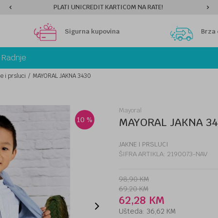
PLATI UNICREDIT KARTICOM NA RATE!
Sigurna kupovina
Brza
Radnje
e i prsluci
MAYORAL JAKNA 3430
Mayoral
10
%
MAYORAL JAKNA 3
JAKNE I PRSLUCI
ŠIFRA ARTIKLA:
2190073-NAV
98,90
KM
69,20
KM
62,28
KM
Ušteda:
36,62
KM